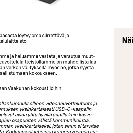
asasta löytyy oma siirrettävä ja
Näi
lulaitteisto.
m­me ja ha­luam­me vas­ta­ta ja va­rau­tua muut­
eu­vot­te­lu­lait­teis­to­llam­me on mah­dol­lis­ta laa­
an ver­kon vä­li­tyk­sel­lä myös ne, jotka syys­tä
i osal­lis­tu­maan ko­kouk­seen.
­san Vaa­ku­nan ko­kous­ti­loi­hin.
lan­ku­mouk­sel­li­nen vi­deo­neu­vot­te­lu­tuo­te ja
­ke­muk­sen yk­sin­ker­tai­ses­ti USB-C-kaa­pe­lin
 kuu­lu­vat aivan yhtä hy­vil­lä ää­nil­lä kuin kas­vo­
pien os­a­puol­ten vä­lis­tä kom­mu­ni­koin­tia.
m­man yk­sin­ker­tai­sek­si, joten sinun ei tar­vit­se
s­ta. Kor­kea­re­so­luu­tioi­nen ka­me­ra zoo­maa au­