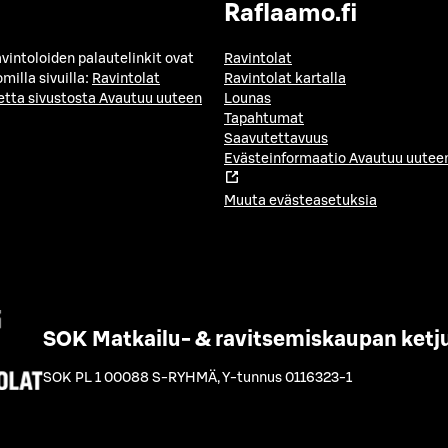
Raflaamo.fi
avintoloiden palautelinkit ovat
Ravintolat
milla sivuilla:
Ravintolat
Ravintolat kartalla
etta sivustosta
Avautuu uuteen
Lounas
Tapahtumat
Saavutettavuus
Evästeinformaatio
Avautuu uuteen
Muuta evästeasetuksia
SOK Matkailu- & ravitsemiskaupan ketj
SOK PL 1 00088 S-RYHMÄ
,
Y-tunnus 0116323-1