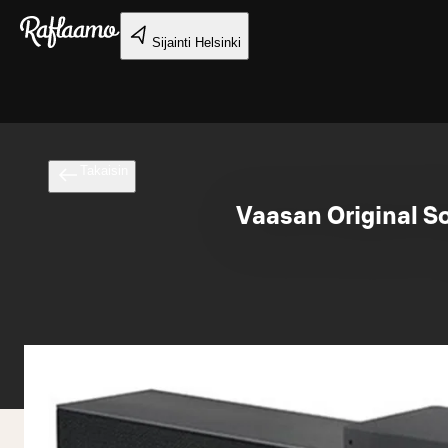
Siirry pääsisältöön
Sijainti
Helsinki
Takaisin
Vaasan Original S