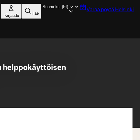
Varaa pöytä
Helsinki
Hae
Kirjaudu
u helppokäyttöisen