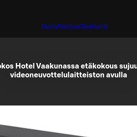
Etusivu
Ravintolat
Tapahtumat
okos Hotel Vaakunassa etäkokous suju
videoneuvottelulaitteiston avulla