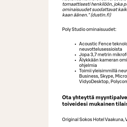
to­maat­ti­ses­ti hen­ki­löön, jok
omi­nai­suu­det suo­dat­ta­vat kai­ke
kaan äänen." (dus­tin.fi)
Poly Studio ominaisuudet:
Acoustic Fence teknolo
neuvottelusessioista
Jopa 3,7 metrin mikro
Älykkään kameran omina
ohjelmia
Toimii yleisimmillä neu
Business, Skype, Micr
VidyoDesktop, Polyco
Ota yh­teyt­tä myyn­ti­pal­ve
toi­vei­de­si mu­kai­nen ti­la
Ori­gi­nal Sokos Hotel Vaa­ku­na, V