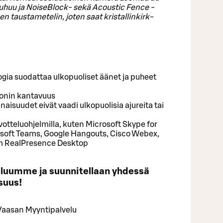
a puhuu ja Noi­se­Block- sekä Acous­tic Fence -
n taus­ta­me­te­lin, joten saat kris­tal­lin­kirk­
gia suodattaa ulkopuoliset äänet ja puheet
fonin kantavuus
isuudet eivät vaadi ulkopuolisia ajureita tai
votteluohjelmilla, kuten Microsoft Skype for
osoft Teams, Google Hangouts, Cisco Webex,
m RealPresence Desktop
­luum­me ja suun­ni­tel­laan yh­des­sä
i­suus!
aa­san Myyn­ti­pal­ve­lu