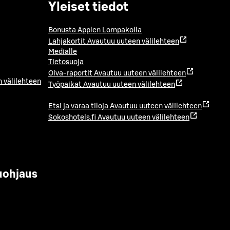
Yleiset tiedot
Bonusta Applen Lompakolla
Lahjakortit
Avautuu uuteen välilehteen
Medialle
Tietosuoja
Oiva-raportit
Avautuu uuteen välilehteen
 välilehteen
Työpaikat
Avautuu uuteen välilehteen
Etsi ja varaa tiloja
Avautuu uuteen välilehteen
Sokoshotels.fi
Avautuu uuteen välilehteen
uohjaus