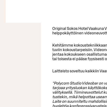
Original Sokos Hotel Vaakuna Va
helppokäyttöinen videoneuvotte
Ke­hi­täm­me ko­kous­tek­niik­kaa
tu­viin ko­kous­tar­pei­siin. Vi­deo­n
jen­taa ko­kouk­seen osal­lis­tu­ma
tai toi­ses­ta ei pääse fyy­si­ses­t
Lait­teis­to so­vel­tuu kaik­kiin Vaa
"Po­lycom Stu­dio Vi­deo­bar on val­
tar­jo­aa yri­tys­luo­kan käyt­tö­ko
vä­li­tyk­sel­lä. Tii­mi­neu­vot­te­lut
tus­te­kin, mikä hel­pot­taa useam­
Laite on suun­ni­tel­tu mah­dol­li­si
huo­leh­tia kon­fe­rens­si­va­rus­tei