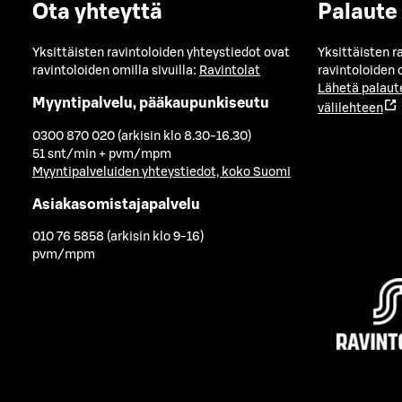
Ota yhteyttä
Palaute
Yksittäisten ravintoloiden yhteystiedot ovat
Yksittäisten r
ravintoloiden omilla sivuilla:
Ravintolat
ravintoloiden o
Lähetä palaut
Myyntipalvelu, pääkaupunkiseutu
välilehteen
0300 870 020 (arkisin klo 8.30-16.30)
51 snt/min + pvm/mpm
Myyntipalveluiden yhteystiedot, koko Suomi
Asiakasomistajapalvelu
010 76 5858 (arkisin klo 9-16)
pvm/mpm