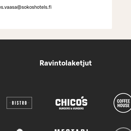
​vaasa@​so­kos­ho­tels.​fi
Ravintolaketjut