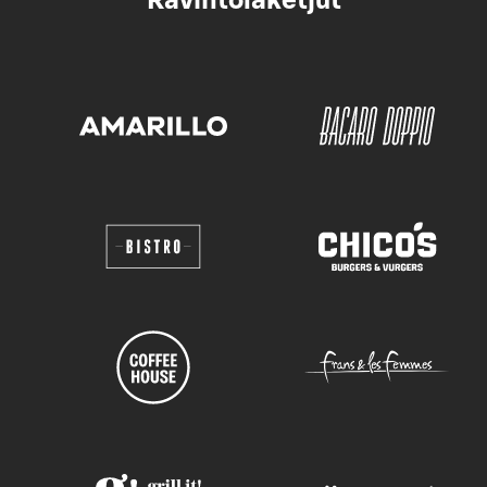
Ravintolaketjut