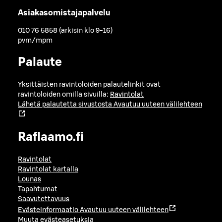
Asiakasomistajapalvelu
010 76 5858 (arkisin klo 9-16)
pvm/mpm
Palaute
Yksittäisten ravintoloiden palautelinkit ovat
ravintoloiden omilla sivuilla:
Ravintolat
Lähetä palautetta sivustosta
Avautuu uuteen välilehteen
Raflaamo.fi
Ravintolat
Ravintolat kartalla
Lounas
Tapahtumat
Saavutettavuus
Evästeinformaatio
Avautuu uuteen välilehteen
Muuta evästeasetuksia