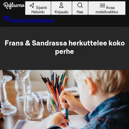
Siirry pääsisältöön
Sijainti
Avaa
Helsinki
Kirjaudu
Hae
mobiilivalikko
Varaa pöytä
Helsinki
Frans & Sandrassa herkuttelee koko
perhe