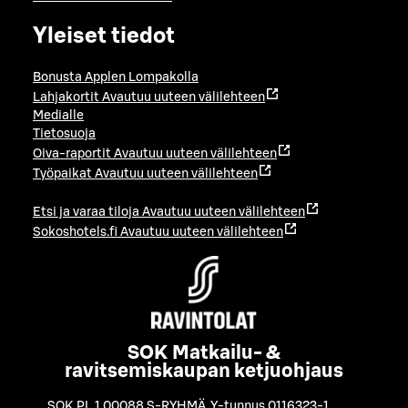
Yleiset tiedot
Bonusta Applen Lompakolla
Lahjakortit
Avautuu uuteen välilehteen
Medialle
Tietosuoja
Oiva-raportit
Avautuu uuteen välilehteen
Työpaikat
Avautuu uuteen välilehteen
Etsi ja varaa tiloja
Avautuu uuteen välilehteen
Sokoshotels.fi
Avautuu uuteen välilehteen
SOK Matkailu- &
ravitsemiskaupan ketjuohjaus
SOK PL 1 00088 S-RYHMÄ
,
Y-tunnus 0116323-1