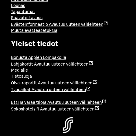
Lounas
Tapahtumat
Saavutettavuus
Evästeinformaatio
Avautuu uuteen välilehteen
Muuta evästeasetuksia
Yleiset tiedot
Bonusta Applen Lompakolla
Lahjakortit
Avautuu uuteen välilehteen
Medialle
Tietosuoja
Oiva-raportit
Avautuu uuteen välilehteen
Työpaikat
Avautuu uuteen välilehteen
Etsi ja varaa tiloja
Avautuu uuteen välilehteen
Sokoshotels.fi
Avautuu uuteen välilehteen