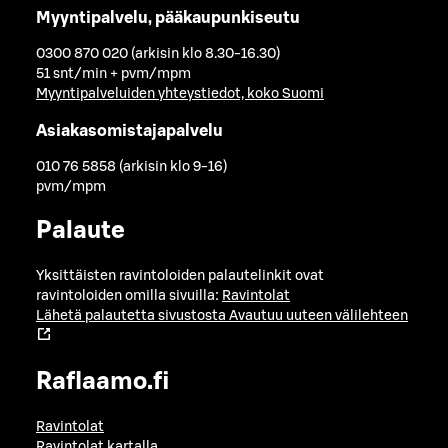
Myyntipalvelu, pääkaupunkiseutu
0300 870 020 (arkisin klo 8.30-16.30)
51 snt/min + pvm/mpm
Myyntipalveluiden yhteystiedot, koko Suomi
Asiakasomistajapalvelu
010 76 5858 (arkisin klo 9-16)
pvm/mpm
Palaute
Yksittäisten ravintoloiden palautelinkit ovat
ravintoloiden omilla sivuilla:
Ravintolat
Lähetä palautetta sivustosta
Avautuu uuteen välilehteen
Raflaamo.fi
Ravintolat
Ravintolat kartalla