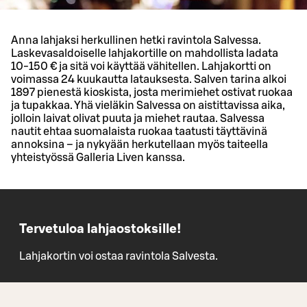
Anna lahjaksi herkullinen hetki ravintola Salvessa.
Laskevasaldoiselle lahjakortille on mahdollista ladata
10-150 € ja sitä voi käyttää vähitellen. Lahjakortti on
voimassa 24 kuukautta latauksesta. Salven tarina alkoi
1897 pienestä kioskista, josta merimiehet ostivat ruokaa
ja tupakkaa. Yhä vieläkin Salvessa on aistittavissa aika,
jolloin laivat olivat puuta ja miehet rautaa. Salvessa
nautit ehtaa suomalaista ruokaa taatusti täyttävinä
annoksina – ja nykyään herkutellaan myös taiteella
yhteistyössä Galleria Liven kanssa.
Tervetuloa lahjaostoksille!
Lahjakortin voi ostaa ravintola Salvesta.