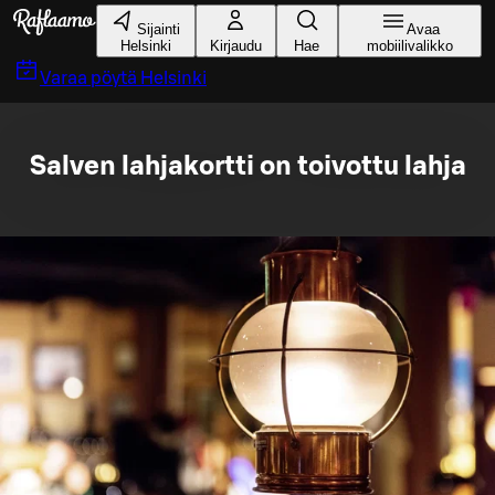
Siirry pääsisältöön
Sijainti
Avaa
Helsinki
Kirjaudu
Hae
mobiilivalikko
Varaa pöytä
Helsinki
Salven lahjakortti on toivottu lahja