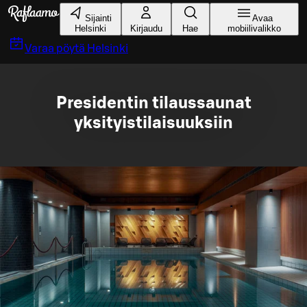
Siirry pääsisältöön
Sijainti
Avaa
Helsinki
Kirjaudu
Hae
mobiilivalikko
Varaa pöytä
Helsinki
Presidentin tilaussaunat
yksityistilaisuuksiin