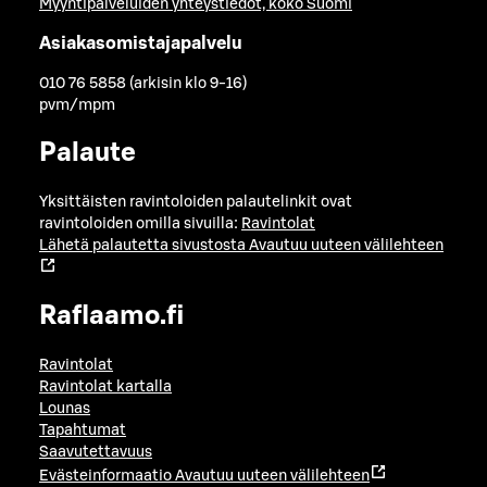
Myyntipalveluiden yhteystiedot, koko Suomi
Asiakasomistajapalvelu
010 76 5858 (arkisin klo 9-16)
pvm/mpm
Palaute
Yksittäisten ravintoloiden palautelinkit ovat
ravintoloiden omilla sivuilla:
Ravintolat
Lähetä palautetta sivustosta
Avautuu uuteen välilehteen
Raflaamo.fi
Ravintolat
Ravintolat kartalla
Lounas
Tapahtumat
Saavutettavuus
Evästeinformaatio
Avautuu uuteen välilehteen