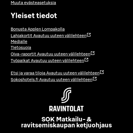
Muuta evästeasetuksia
Yleiset tiedot
Bonusta Applen Lompakolla
Lahjakortit
Avautuu uuteen välilehteen
Medialle
Tietosuoja
Oiva-raportit
Avautuu uuteen välilehteen
Työpaikat
Avautuu uuteen välilehteen
Etsi ja varaa tiloja
Avautuu uuteen välilehteen
Sokoshotels.fi
Avautuu uuteen välilehteen
SOK Matkailu- &
ravitsemiskaupan ketjuohjaus