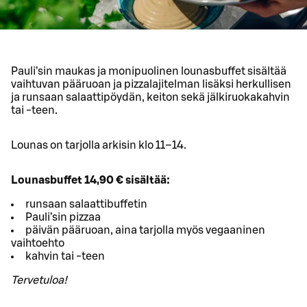
Pauli’sin maukas ja monipuolinen lounasbuffet sisältää
vaihtuvan pääruoan ja pizzalajitelman lisäksi herkullisen
ja runsaan salaattipöydän, keiton sekä jälkiruokakahvin
tai -teen.
Lounas on tarjolla arkisin klo 11–14.
Lounasbuffet 14,90 € sisältää:
runsaan salaattibuffetin
Pauli’sin pizzaa
päivän pääruoan, aina tarjolla myös vegaaninen
vaihtoehto
kahvin tai -teen
Tervetuloa!