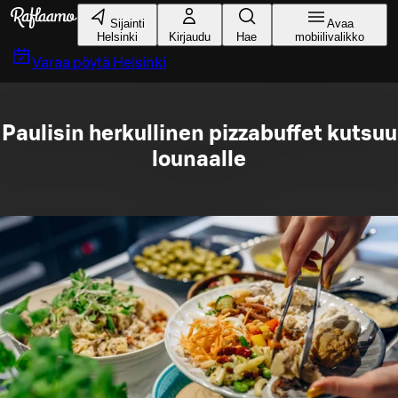
Siirry pääsisältöön
Sijainti
Avaa
Helsinki
Kirjaudu
Hae
mobiilivalikko
Varaa pöytä
Helsinki
Paulisin herkullinen pizzabuffet kutsuu
lounaalle