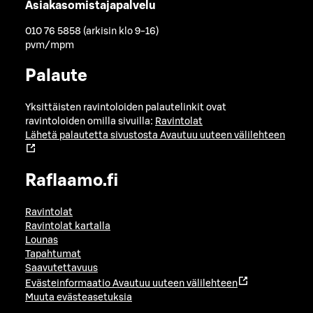
Asiakasomistajapalvelu
010 76 5858 (arkisin klo 9-16)
pvm/mpm
Palaute
Yksittäisten ravintoloiden palautelinkit ovat
ravintoloiden omilla sivuilla:
Ravintolat
Lähetä palautetta sivustosta
Avautuu uuteen välilehteen
Raflaamo.fi
Ravintolat
Ravintolat kartalla
Lounas
Tapahtumat
Saavutettavuus
Evästeinformaatio
Avautuu uuteen välilehteen
Muuta evästeasetuksia