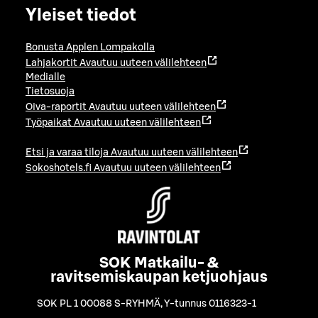
Yleiset tiedot
Bonusta Applen Lompakolla
Lahjakortit
Avautuu uuteen välilehteen
Medialle
Tietosuoja
Oiva-raportit
Avautuu uuteen välilehteen
Työpaikat
Avautuu uuteen välilehteen
Etsi ja varaa tiloja
Avautuu uuteen välilehteen
Sokoshotels.fi
Avautuu uuteen välilehteen
SOK Matkailu- &
ravitsemiskaupan ketjuohjaus
SOK PL 1 00088 S-RYHMÄ
,
Y-tunnus 0116323-1