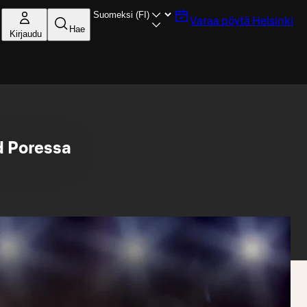
Varaa pöytä
Helsinki
Hae
Kirjaudu
nd Poressa