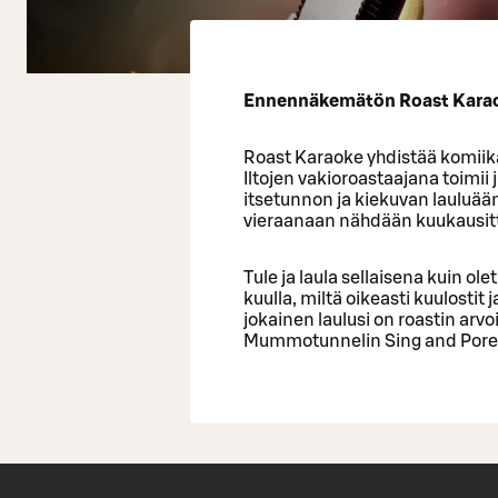
Ennennäkemätön Roast Karaok
Roast Karaoke yhdistää komiik
Iltojen vakioroastaajana toimi
itsetunnon ja kiekuvan lauluää
vieraanaan nähdään kuukausitta
Tule ja laula sellaisena kuin ol
kuulla, miltä oikeasti kuulostit
jokainen laulusi on roastin arvo
Mummotunnelin Sing and Porees