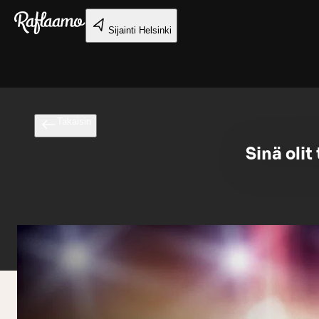
Siirry pääsisältöön
Sijainti
Helsinki
Takaisin
Sinä olit