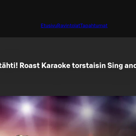
Etusivu
Ravintolat
Tapahtumat
 tähti! Roast Karaoke torstaisin Sing a