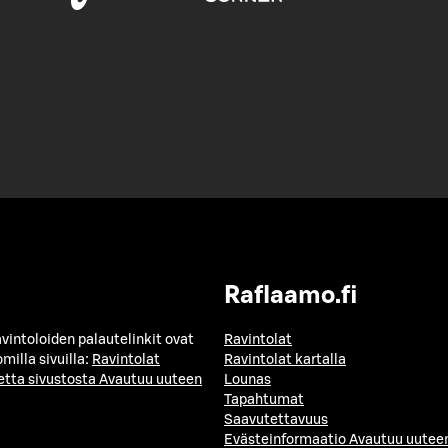
Raflaamo.fi
avintoloiden palautelinkit ovat
Ravintolat
milla sivuilla:
Ravintolat
Ravintolat kartalla
etta sivustosta
Avautuu uuteen
Lounas
Tapahtumat
Saavutettavuus
Evästeinformaatio
Avautuu uuteen