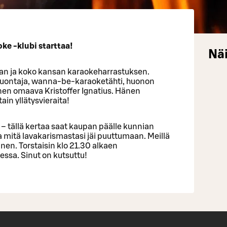
e -klubi starttaa!
Näi
an ja koko kansan karaokeharrastuksen.
i juontaja, wanna-be-karaoketähti, huonon
nen omaava Kristoffer Ignatius. Hänen
in yllätysvieraita!
et – tällä kertaa saat kaupan päälle kunnian
 ja mitä lavakarismastasi jäi puuttumaan. Meillä
inen. Torstaisin klo 21.30 alkaen
sa. Sinut on kutsuttu!