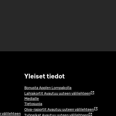
Yleiset tiedot
Bonusta Applen Lompakolla
Lahjakortit
Avautuu uuteen välilehteen
Medialle
Tietosuoja
Oiva-raportit
Avautuu uuteen välilehteen
 välilehteen
Työpaikat
Avautuu uuteen välilehteen