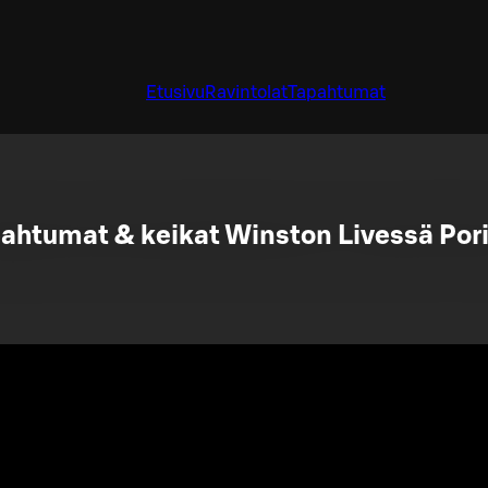
Etusivu
Ravintolat
Tapahtumat
ahtumat & keikat Winston Livessä Por