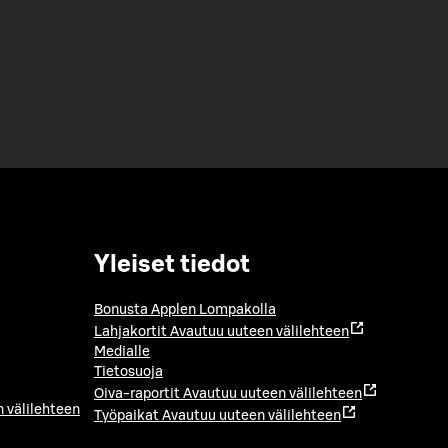
Yleiset tiedot
Bonusta Applen Lompakolla
Lahjakortit
Avautuu uuteen välilehteen
Medialle
Tietosuoja
Oiva-raportit
Avautuu uuteen välilehteen
 välilehteen
Työpaikat
Avautuu uuteen välilehteen