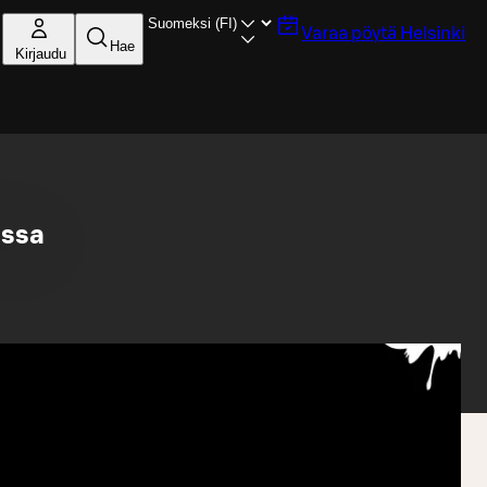
Varaa pöytä
Helsinki
Hae
Kirjaudu
issa