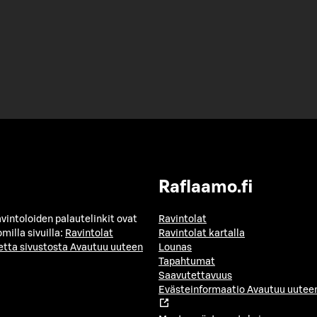
Raflaamo.fi
avintoloiden palautelinkit ovat
Ravintolat
milla sivuilla:
Ravintolat
Ravintolat kartalla
etta sivustosta
Avautuu uuteen
Lounas
Tapahtumat
Saavutettavuus
Evästeinformaatio
Avautuu uuteen