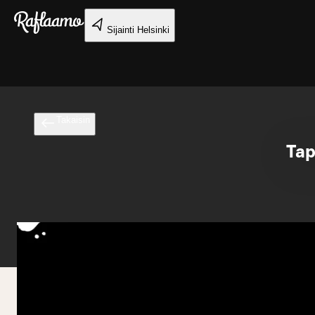
Siirry pääsisältöön
Sijainti
Helsinki
Takaisin
Tap