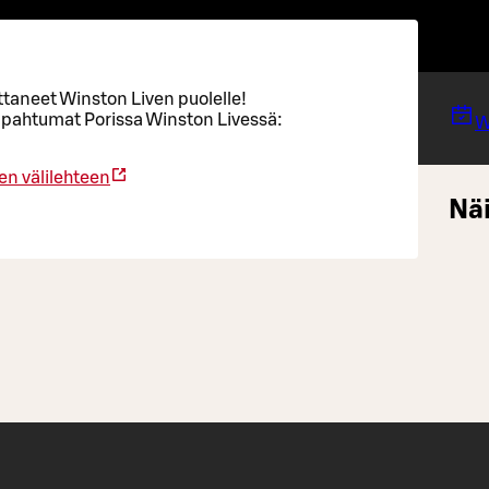
taneet Winston Liven puolelle!
tapahtumat Porissa Winston Livessä:
W
en välilehteen
Näi