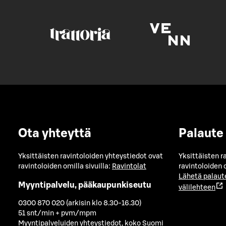
Ota yhteyttä
Palaute
Yksittäisten ravintoloiden yhteystiedot ovat
Yksittäisten r
ravintoloiden omilla sivuilla:
Ravintolat
ravintoloiden o
Lähetä palaut
Myyntipalvelu, pääkaupunkiseutu
välilehteen
0300 870 020 (arkisin klo 8.30-16.30)
51 snt/min + pvm/mpm
Myyntipalveluiden yhteystiedot, koko Suomi