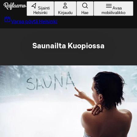
Siirry pääsisältöön
Sijainti
Avaa
Helsinki
Kirjaudu
Hae
mobiilivalikko
Varaa pöytä
Helsinki
Saunailta Kuopiossa