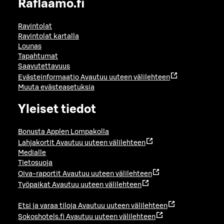
Raflaamo.fi
Ravintolat
Ravintolat kartalla
Lounas
Tapahtumat
Saavutettavuus
Evästeinformaatio
Avautuu uuteen välilehteen
Muuta evästeasetuksia
Yleiset tiedot
Bonusta Applen Lompakolla
Lahjakortit
Avautuu uuteen välilehteen
Medialle
Tietosuoja
Oiva-raportit
Avautuu uuteen välilehteen
Työpaikat
Avautuu uuteen välilehteen
Etsi ja varaa tiloja
Avautuu uuteen välilehteen
Sokoshotels.fi
Avautuu uuteen välilehteen