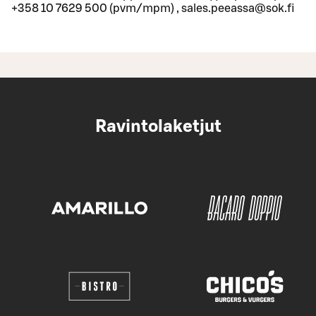
+358 10 7629 500 (pvm/mpm) , sales.peeassa@sok.fi
Ravintolaketjut