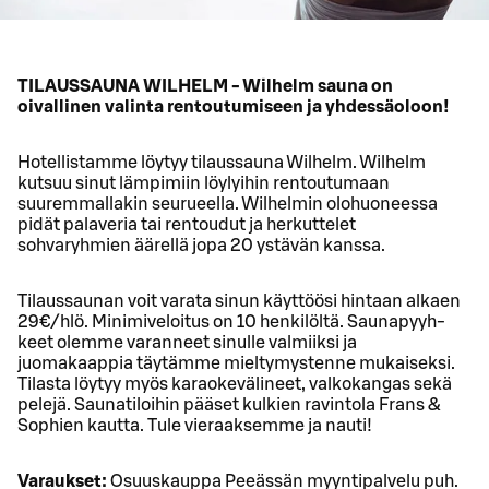
TILAUSSAUNA WILHELM - Wilhelm sauna on
oivallinen valinta rentoutumiseen ja yhdessäoloon!
Hotellistamme löytyy tilaussauna Wilhelm. Wilhelm
kutsuu sinut lämpimiin löylyihin rentoutumaan
suuremmallakin seurueella. Wilhelmin olohuoneessa
pidät palaveria tai rentoudut ja herkuttelet
sohvaryhmien äärellä jopa 20 ystävän kanssa.
Tilaussaunan voit va­ra­ta sinun käyt­töö­si hin­taan alkaen
29€/hlö. Minimiveloitus on 10 henkilöltä. Sau­na­pyyh­
keet olem­me va­ran­neet si­nul­le val­miik­si ja
juomakaappia täytämme mieltymystenne mukaiseksi.
Tilasta löytyy myös karaokevälineet, valkokangas sekä
pelejä. Sau­na­tiloihin pääset kul­kien ra­vin­to­la Frans &
Sop­hien kaut­ta. Tule vie­raak­sem­me ja nauti!
Varaukset:
Osuuskauppa Peeässän myyntipalvelu puh.