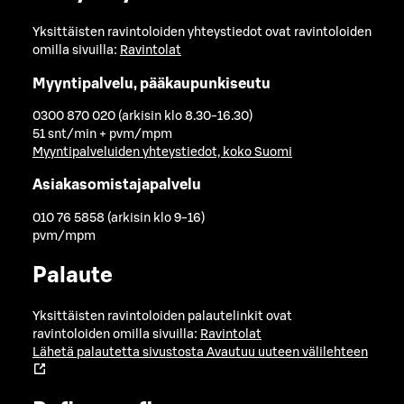
Yksittäisten ravintoloiden yhteystiedot ovat ravintoloiden
omilla sivuilla:
Ravintolat
Myyntipalvelu, pääkaupunkiseutu
0300 870 020 (arkisin klo 8.30-16.30)
51 snt/min + pvm/mpm
Myyntipalveluiden yhteystiedot, koko Suomi
Asiakasomistajapalvelu
010 76 5858 (arkisin klo 9-16)
pvm/mpm
Palaute
Yksittäisten ravintoloiden palautelinkit ovat
ravintoloiden omilla sivuilla:
Ravintolat
Lähetä palautetta sivustosta
Avautuu uuteen välilehteen