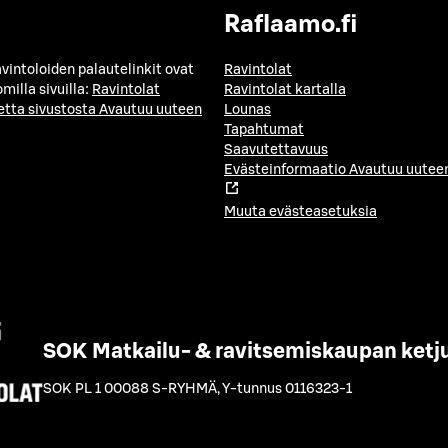
Raflaamo.fi
avintoloiden palautelinkit ovat
Ravintolat
milla sivuilla:
Ravintolat
Ravintolat kartalla
etta sivustosta
Avautuu uuteen
Lounas
Tapahtumat
Saavutettavuus
Evästeinformaatio
Avautuu uuteen
Muuta evästeasetuksia
SOK Matkailu- & ravitsemiskaupan ketj
SOK PL 1 00088 S-RYHMÄ
,
Y-tunnus 0116323-1