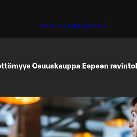
Etusivu
Ravintolat
Tapahtumat
ettömyys Osuuskauppa Eepeen ravintol