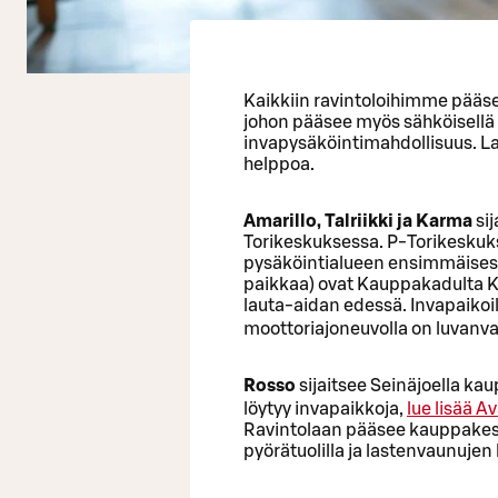
Kaikkiin ravintoloihimme pääsee
johon pääsee myös sähköisellä p
invapysäköintimahdollisuus. L
helppoa.
Amarillo, Talriikki ja Karma
si
Torikeskuksessa. P-Torikeskuks
pysäköintialueen ensimmäisessä
paikkaa) ovat Kauppakadulta K
lauta-aidan edessä. Invapaikoil
moottoriajoneuvolla on luvanv
Rosso
sijaitsee Seinäjoella ka
löytyy invapaikkoja,
lue lisää
Av
Ravintolaan pääsee kauppakes
pyörätuolilla ja lastenvaunujen