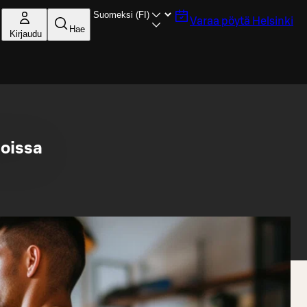
Varaa pöytä
Helsinki
Hae
Kirjaudu
oissa