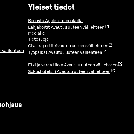
Yleiset tiedot
Bonusta Applen Lompakolla
Lahjakortit
Avautuu uuteen välilehteen
Medialle
Tietosuoja
Oiva-raportit
Avautuu uuteen välilehteen
 välilehteen
Työpaikat
Avautuu uuteen välilehteen
Etsi ja varaa tiloja
Avautuu uuteen välilehteen
Sokoshotels.fi
Avautuu uuteen välilehteen
uohjaus