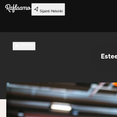
Siirry pääsisältöön
Sijainti
Helsinki
Takaisin
Este