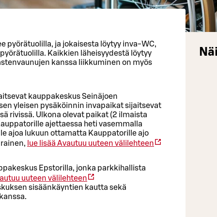
 pyörätuolilla, ja jokaisesta löytyy inva-WC,
Näi
yörätuolilla. Kaikkien läheisyydestä löytyy
astenvaunujen kanssa liikkuminen on myös
jaitsevat kauppakeskus Seinäjoen
en yleisen pysäköinnin invapaikat sijaitsevat
 rivissä. Ulkona olevat paikat (2 ilmaista
auppatorille ajettaessa heti vasemmalla
le ajoa lukuun ottamatta Kauppatorille ajo
arainen,
lue lisää
Avautuu uuteen välilehteen
uppakeskus Epstorilla, jonka parkkihallista
autuu uuteen välilehteen
kuksen sisäänkäyntien kautta sekä
 kanssa.