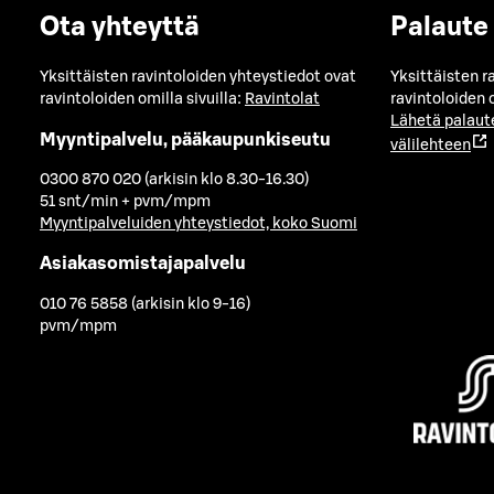
Ota yhteyttä
Palaute
Yksittäisten ravintoloiden yhteystiedot ovat
Yksittäisten r
ravintoloiden omilla sivuilla:
Ravintolat
ravintoloiden o
Lähetä palaut
Myyntipalvelu, pääkaupunkiseutu
välilehteen
0300 870 020 (arkisin klo 8.30-16.30)
51 snt/min + pvm/mpm
Myyntipalveluiden yhteystiedot, koko Suomi
Asiakasomistajapalvelu
010 76 5858 (arkisin klo 9-16)
pvm/mpm