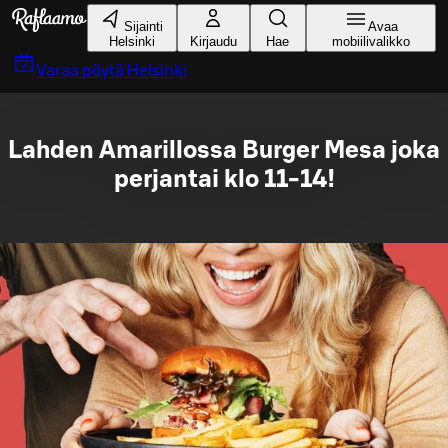
Siirry pääsisältöön
Sijainti
Avaa
Helsinki
Kirjaudu
Hae
mobiilivalikko
Varaa pöytä
Helsinki
Lahden Amarillossa Burger Mesa joka
perjantai klo 11-14!