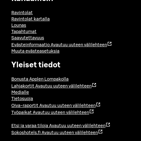
Ravintolat
Ravintolat kartalla
Lounas
Tapahtumat
Saavutettavuus
Evästeinformaatio
Avautuu uuteen välilehteen
Muuta evästeasetuksia
Yleiset tiedot
Bonusta Applen Lompakolla
Lahjakortit
Avautuu uuteen välilehteen
Medialle
Tietosuoja
Oiva-raportit
Avautuu uuteen välilehteen
Työpaikat
Avautuu uuteen välilehteen
Etsi ja varaa tiloja
Avautuu uuteen välilehteen
Sokoshotels.fi
Avautuu uuteen välilehteen