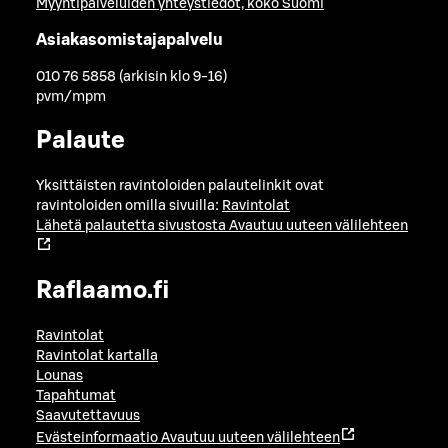
Myyntipalveluiden yhteystiedot, koko Suomi
Asiakasomistajapalvelu
010 76 5858 (arkisin klo 9-16)
pvm/mpm
Palaute
Yksittäisten ravintoloiden palautelinkit ovat
ravintoloiden omilla sivuilla:
Ravintolat
Lähetä palautetta sivustosta
Avautuu uuteen välilehteen
Raflaamo.fi
Ravintolat
Ravintolat kartalla
Lounas
Tapahtumat
Saavutettavuus
Evästeinformaatio
Avautuu uuteen välilehteen