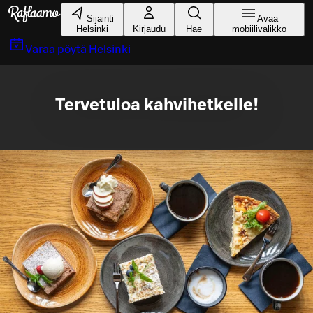
Siirry pääsisältöön
Sijainti
Avaa
Helsinki
Kirjaudu
Hae
mobiilivalikko
Varaa pöytä
Helsinki
Tervetuloa kahvihetkelle!