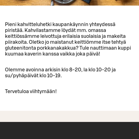
Pieni kahvitteluhetki kaupankäynnin yhteydessä
piristää. Kahvilastamme löydät mm. omassa
keittiössämme leivottuja erilaisia suolaisia ja makeita
piirakoita. Oletko jo maistanut keittiömme itse tehtyä
gluteenitonta porkkanakakkua? Tule nauttimaan kuppi
kuumaa kaverin kanssa vaikka joka päivä!
Olemme avoinna arkisin klo 8-20, la klo 10-20 ja
su/pyhäpäivät klo 10-19.
Tervetuloa viihtymään!