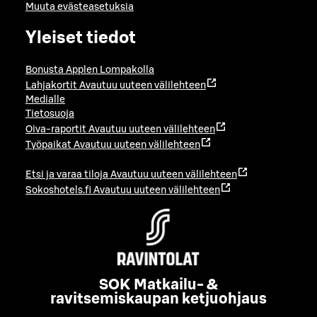
Muuta evästeasetuksia
Yleiset tiedot
Bonusta Applen Lompakolla
Lahjakortit
Avautuu uuteen välilehteen
Medialle
Tietosuoja
Oiva-raportit
Avautuu uuteen välilehteen
Työpaikat
Avautuu uuteen välilehteen
Etsi ja varaa tiloja
Avautuu uuteen välilehteen
Sokoshotels.fi
Avautuu uuteen välilehteen
SOK Matkailu- &
ravitsemiskaupan ketjuohjaus