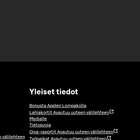
Yleiset tiedot
Bonusta Applen Lompakolla
Lahjakortit
Avautuu uuteen välilehteen
Medialle
Tietosuoja
Oiva-raportit
Avautuu uuteen välilehteen
 välilehteen
Työpaikat
Avautuu uuteen välilehteen