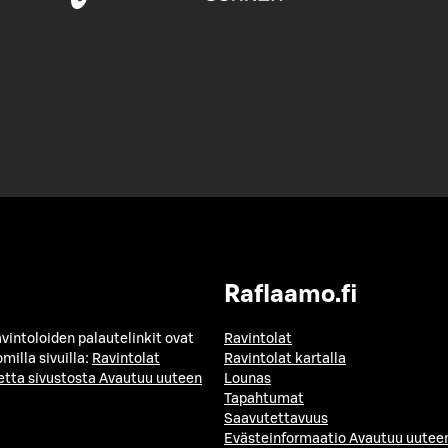
Raflaamo.fi
avintoloiden palautelinkit ovat
Ravintolat
milla sivuilla:
Ravintolat
Ravintolat kartalla
etta sivustosta
Avautuu uuteen
Lounas
Tapahtumat
Saavutettavuus
Evästeinformaatio
Avautuu uuteen