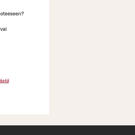
vuoteeseen?
vai
ästä