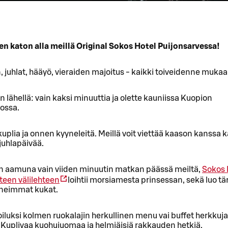
en katon alla meillä Original Sokos Hotel Puijonsarvessa!
 juhlat, hääyö, vieraiden majoitus - kaikki toiveidenne mukaa
n lähellä: vain kaksi minuuttia ja olette kauniissa Kuopion
ossa.
kuplia ja onnen kyyneleitä. Meillä voit viettää kaason kanssa 
juhlapäivää.
n aamuna vain viiden minuutin matkan päässä meiltä,
Sokos 
teen välilehteen
loihtii morsiamesta prinsessan, sekä luo t
neimmat kukat.
oiluksi kolmen ruokalajin herkullinen menu vai buffet herkkuja
 Kuplivaa kuohujuomaa ja helmiäisiä rakkauden hetkiä.