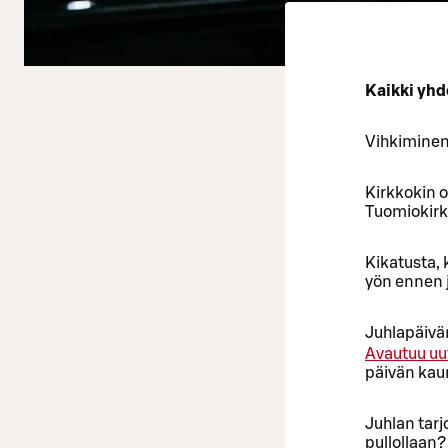
Kaikki yhd
Vihkiminen,
Kirkkokin o
Tuomiokirk
Kikatusta, 
yön ennen 
Juhlapäivä
Avautuu uu
päivän kau
Juhlan tarj
pullollaan?