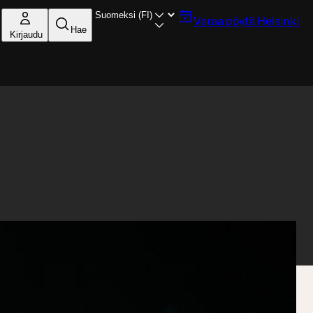
Varaa pöytä
Helsinki
Hae
Kirjaudu