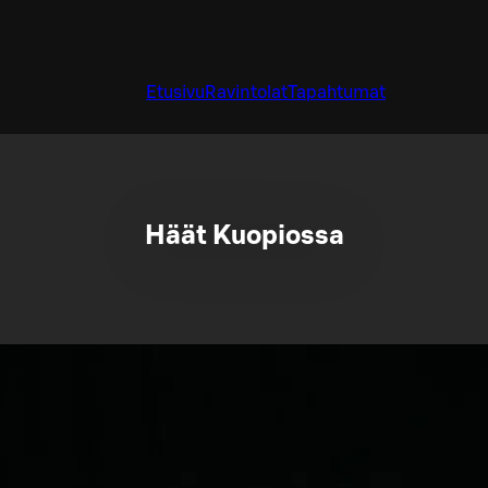
Etusivu
Ravintolat
Tapahtumat
Häät Kuopiossa