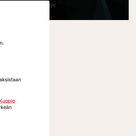
n.
kaksistaan
Kuopio
ärkeän