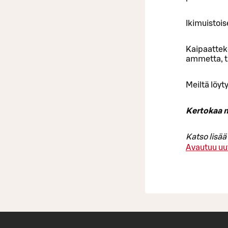
Ikimuistois
Kaipaattek
ammetta, t
Meiltä löy
Kertokaa m
Katso lisä
Avautuu uu