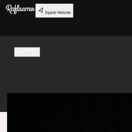
Siirry pääsisältöön
Sijainti
Helsinki
Takaisin