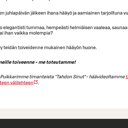
en juhlapäivän jälkeen ihana hääyö ja aamiainen tarjoiltuna 
o elegantisti tummaa, hempeästi helmiäisen vaaleaa, saunaa 
ai ihan vaikka molempia?
tyy teidän toiveidenne mukainen hääyön huone.
eille toiveenne - me toteutamme!
ä Puikkarimme timanteista "Tahdon Sinut"- häävideoltamme
t
teen välilehteen
.