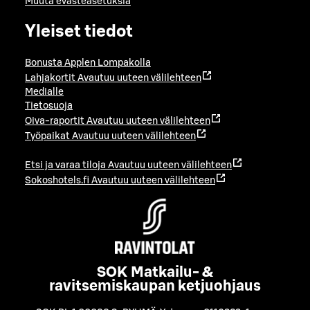
Muuta evästeasetuksia
Yleiset tiedot
Bonusta Applen Lompakolla
Lahjakortit
Avautuu uuteen välilehteen
Medialle
Tietosuoja
Oiva-raportit
Avautuu uuteen välilehteen
Työpaikat
Avautuu uuteen välilehteen
Etsi ja varaa tiloja
Avautuu uuteen välilehteen
Sokoshotels.fi
Avautuu uuteen välilehteen
SOK Matkailu- &
ravitsemiskaupan ketjuohjaus