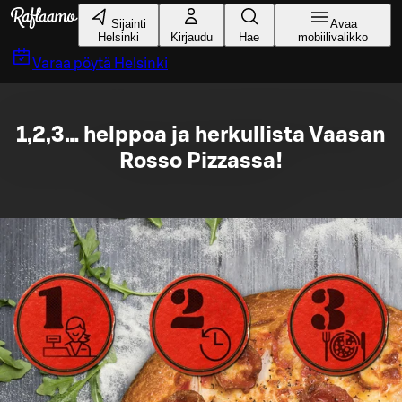
Siirry pääsisältöön
Sijainti
Avaa
Helsinki
Kirjaudu
Hae
mobiilivalikko
Varaa pöytä
Helsinki
1,2,3… helppoa ja herkullista Vaasan
Rosso Pizzassa!