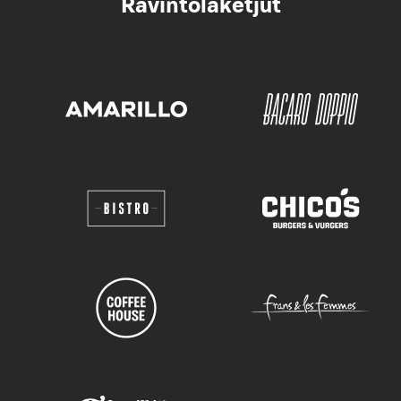
Ravintolaketjut