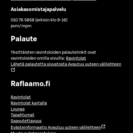
Asiakasomistajapalvelu
010 76 5858 (arkisin klo 9-16)
pvm/mpm
Palaute
Yksittäisten ravintoloiden palautelinkit ovat
ravintoloiden omilla sivuilla:
Ravintolat
Lähetä palautetta sivustosta
Avautuu uuteen välilehteen
Raflaamo.fi
Ravintolat
Ravintolat kartalla
Lounas
Tapahtumat
Saavutettavuus
Evästeinformaatio
Avautuu uuteen välilehteen