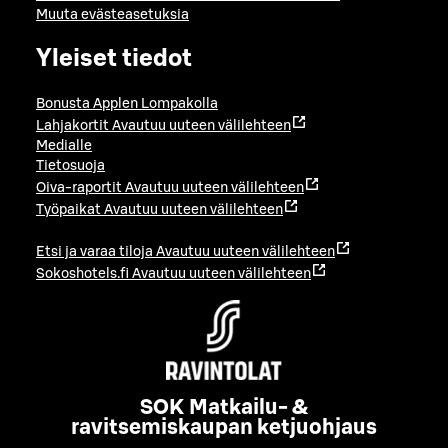
Muuta evästeasetuksia
Yleiset tiedot
Bonusta Applen Lompakolla
Lahjakortit
Avautuu uuteen välilehteen
Medialle
Tietosuoja
Oiva-raportit
Avautuu uuteen välilehteen
Työpaikat
Avautuu uuteen välilehteen
Etsi ja varaa tiloja
Avautuu uuteen välilehteen
Sokoshotels.fi
Avautuu uuteen välilehteen
SOK Matkailu- &
ravitsemiskaupan ketjuohjaus