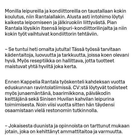
Monilla leipureilla ja kondiittoreilla on taustallaan kokin
koulutus, niin Rantalallakin. Alusta asti intohimo löytyi
kaikesta leipomiseen ja jälkiruokiin liittyvästä. Pian
Rantala löysikin itsensä leipuri-kondiittorilinjalta ja niin
kokin työt vaihtuivat kondiittorin tehtäviin.
− Se tuntui heti omalta jutulta! Tässä työssä tarvitaan
kädentaitoja, luovuutta ja tarkkuutta, joissa koen olevani
hyvä. Myös reseptiikka on hallittava, jotta tuotteet
maistuvat yhtä hyviltä joka kerta.
Ennen Kappelia Rantala työskenteli kahdeksan vuotta
eduskunnan ravintolatiimissä. CV:stä löytyvät todisteet
myös junaemäntänä, baarimikkona, päiväkodin
keittäjänä sekä Sinisen Huvilan kahvilan leipurina
toimimisesta. Noin viisi vuotta sitten hän täydensi
osaamistaan vielä restonomin tutkinnolla.
− Jokaisesta duunista ja opinnoista on tarttunut mukaan
jotain, joka on kehittänyt ammattitaitoa ja varmuutta.