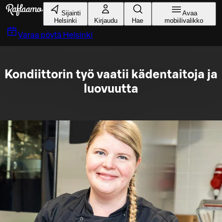
Siirry pääsisältöön
Sijainti
Avaa
Helsinki
Kirjaudu
Hae
mobiilivalikko
Varaa pöytä
Helsinki
Kondiittorin työ vaatii kädentaitoja ja
luovuutta