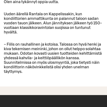
Olen aina tykännyt oppia uutta.
Uuden äärellä Rantala on Kappelissakin, kun
kondiittorien ammattikunta on palannut taloon sadan
vuoden tauon jälkeen. Alun jännityksen jälkeen työ 150-
vuotiaan klassikkoravintolan suojissa on tuntunut
hyvältä.
− Fiilis on rauhallinen ja kotoisa. Talossa on hyvä henki ja
kiva tekemisen meininki, johon on ollut helppo solahtaa
mukaan. Odotan kovasti uusien tuotteiden kehittämistä
yhdessä kahvila- ja keittiöpäällikön kanssa.
Suunnitelmissa on myös ulosmyyntiä, joka tietysti näin
kondiittorin näkövinkkelistä olisi yhden unelman
täyttymys.