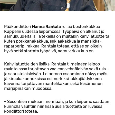
Pääkondiittori
Hanna Rantala
rullaa bostonkakkua
Kappelin uudessa leipomossa. Työpäivä on alkanut jo
aamukuudelta, sillä tekeillä on muitakin kahvilatuotteita
kuten porkkanakakkua, suklaakakkua ja mansikka-
raparperipiirakkaa. Rantala toteaa, että se on oikein
hyvä hetki startata työpäivä, aamuvirkku kun on.
Kahvilatuotteiden lisäksi Rantala tiimeineen leipoo
ravintolassa tarjottavan vaalean vehnäleivän sekä ruis-
ja saaristolaisleivän. Leipomon osaaminen näkyy myös
jälkiruoka-annoksissa esimerkiksi lakkajäädykkeen
kaverina tarjottavan mantelikakun sekä kesämenun
marjapiirakan muodossa.
− Sesonkien mukaan mennään, ja kun leipomo saadaan
kunnolla vauhtiin niin lisää uusia tuotteita on luvassa,
kondiittori toteaa.