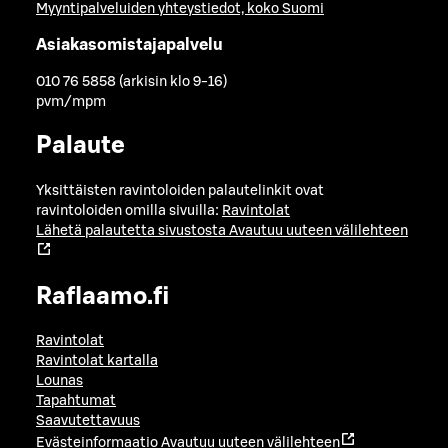
Myyntipalveluiden yhteystiedot, koko Suomi
Asiakasomistajapalvelu
010 76 5858 (arkisin klo 9-16)
pvm/mpm
Palaute
Yksittäisten ravintoloiden palautelinkit ovat
ravintoloiden omilla sivuilla:
Ravintolat
Lähetä palautetta sivustosta
Avautuu uuteen välilehteen
Raflaamo.fi
Ravintolat
Ravintolat kartalla
Lounas
Tapahtumat
Saavutettavuus
Evästeinformaatio
Avautuu uuteen välilehteen