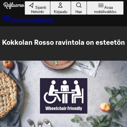
Siirry pääsisältöön
Sijainti
Avaa
Helsinki
Kirjaudu
Hae
mobiilivalikko
Varaa pöytä
Helsinki
Kokkolan Rosso ravintola on esteetön