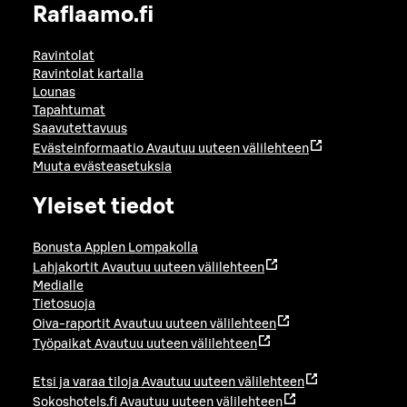
Raflaamo.fi
Ravintolat
Ravintolat kartalla
Lounas
Tapahtumat
Saavutettavuus
Evästeinformaatio
Avautuu uuteen välilehteen
Muuta evästeasetuksia
Yleiset tiedot
Bonusta Applen Lompakolla
Lahjakortit
Avautuu uuteen välilehteen
Medialle
Tietosuoja
Oiva-raportit
Avautuu uuteen välilehteen
Työpaikat
Avautuu uuteen välilehteen
Etsi ja varaa tiloja
Avautuu uuteen välilehteen
Sokoshotels.fi
Avautuu uuteen välilehteen