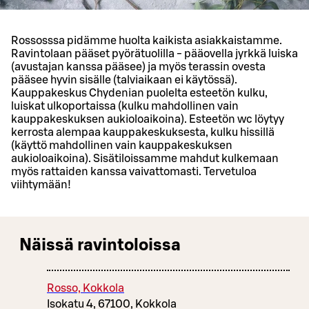
Rossosssa pidämme huolta kaikista asiakkaistamme.
Ravintolaan pääset pyörätuolilla - pääovella jyrkkä luiska
(avustajan kanssa pääsee) ja myös terassin ovesta
pääsee hyvin sisälle (talviaikaan ei käytössä).
Kauppakeskus Chydenian puolelta esteetön kulku,
luiskat ulkoportaissa (kulku mahdollinen vain
kauppakeskuksen aukioloaikoina). Esteetön wc löytyy
kerrosta alempaa kauppakeskuksesta, kulku hissillä
(käyttö mahdollinen vain kauppakeskuksen
aukioloaikoina). Sisätiloissamme mahdut kulkemaan
myös rattaiden kanssa vaivattomasti. Tervetuloa
viihtymään!
Näissä ravintoloissa
Rosso, Kokkola
Isokatu 4, 67100, Kokkola