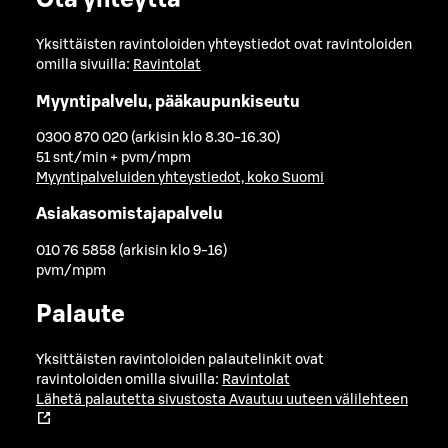
Ota yhteyttä
Yksittäisten ravintoloiden yhteystiedot ovat ravintoloiden
omilla sivuilla:
Ravintolat
Myyntipalvelu, pääkaupunkiseutu
0300 870 020 (arkisin klo 8.30-16.30)
51 snt/min + pvm/mpm
Myyntipalveluiden yhteystiedot, koko Suomi
Asiakasomistajapalvelu
010 76 5858 (arkisin klo 9-16)
pvm/mpm
Palaute
Yksittäisten ravintoloiden palautelinkit ovat
ravintoloiden omilla sivuilla:
Ravintolat
Lähetä palautetta sivustosta
Avautuu uuteen välilehteen