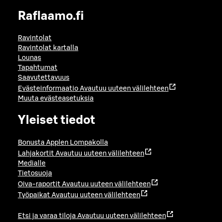
Raflaamo.fi
Ravintolat
Ravintolat kartalla
Lounas
Tapahtumat
Saavutettavuus
Evästeinformaatio
Avautuu uuteen välilehteen
Muuta evästeasetuksia
Yleiset tiedot
Bonusta Applen Lompakolla
Lahjakortit
Avautuu uuteen välilehteen
Medialle
Tietosuoja
Oiva-raportit
Avautuu uuteen välilehteen
Työpaikat
Avautuu uuteen välilehteen
Etsi ja varaa tiloja
Avautuu uuteen välilehteen