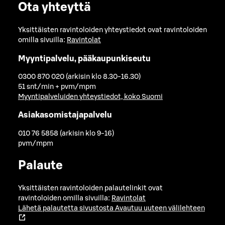
Ota yhteyttä
Yksittäisten ravintoloiden yhteystiedot ovat ravintoloiden
omilla sivuilla:
Ravintolat
Myyntipalvelu, pääkaupunkiseutu
0300 870 020 (arkisin klo 8.30-16.30)
51 snt/min + pvm/mpm
Myyntipalveluiden yhteystiedot, koko Suomi
Asiakasomistajapalvelu
010 76 5858 (arkisin klo 9-16)
pvm/mpm
Palaute
Yksittäisten ravintoloiden palautelinkit ovat
ravintoloiden omilla sivuilla:
Ravintolat
Lähetä palautetta sivustosta
Avautuu uuteen välilehteen