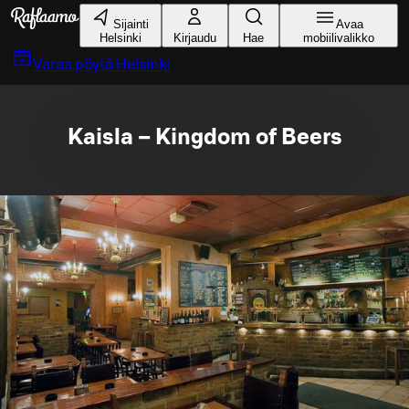
Siirry pääsisältöön
Sijainti
Avaa
Helsinki
Kirjaudu
Hae
mobiilivalikko
Varaa pöytä
Helsinki
Kaisla – Kingdom of Beers