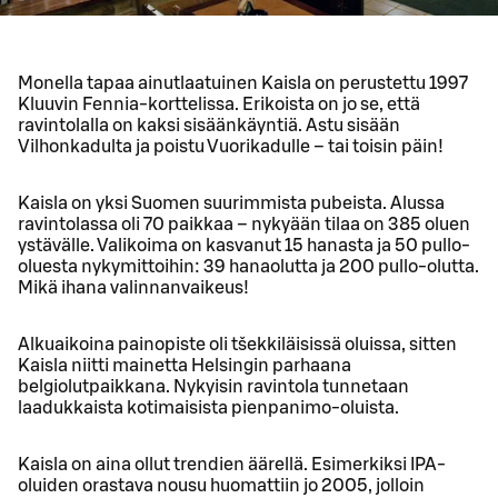
Monella tapaa ainutlaatuinen Kaisla on perustettu 1997
Kluuvin Fennia-korttelissa. Erikoista on jo se, että
ravintolalla on kaksi sisäänkäyntiä. Astu sisään
Vilhonkadulta ja poistu Vuorikadulle – tai toisin päin!
Kaisla on yksi Suomen suurimmista pubeista. Alussa
ravintolassa oli 70 paikkaa – nykyään tilaa on 385 oluen
ystävälle. Valikoima on kasvanut 15 hanasta ja 50 pullo-
oluesta nykymittoihin: 39 hanaolutta ja 200 pullo-olutta.
Mikä ihana valinnanvaikeus!
Alkuaikoina painopiste oli tšekkiläisissä oluissa, sitten
Kaisla niitti mainetta Helsingin parhaana
belgiolutpaikkana. Nykyisin ravintola tunnetaan
laadukkaista kotimaisista pienpanimo-oluista.
Kaisla on aina ollut trendien äärellä. Esimerkiksi IPA-
oluiden orastava nousu huomattiin jo 2005, jolloin