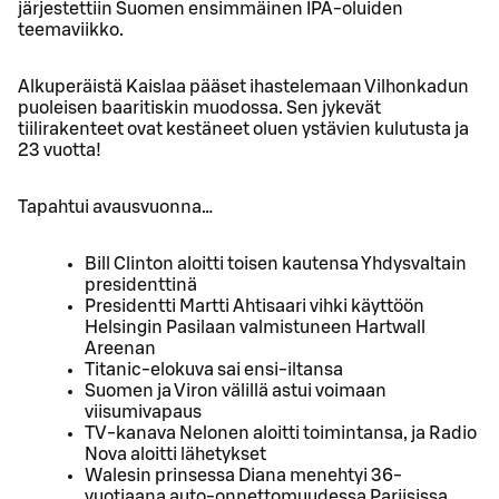
järjestettiin Suomen ensimmäinen IPA-oluiden
teemaviikko.
Alkuperäistä Kaislaa pääset ihastelemaan Vilhonkadun
puoleisen baaritiskin muodossa. Sen jykevät
tiilirakenteet ovat kestäneet oluen ystävien kulutusta ja
23 vuotta!
Tapahtui avausvuonna…
Bill Clinton aloitti toisen kautensa Yhdysvaltain
presidenttinä
Presidentti Martti Ahtisaari vihki käyttöön
Helsingin Pasilaan valmistuneen Hartwall
Areenan
Titanic-elokuva sai ensi-iltansa
Suomen ja Viron välillä astui voimaan
viisumivapaus
TV-kanava Nelonen aloitti toimintansa, ja Radio
Nova aloitti lähetykset
Walesin prinsessa Diana menehtyi 36-
vuotiaana auto-onnettomuudessa Pariisissa