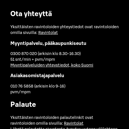
Ota yhteyttä
Yksittäisten ravintoloiden yhteystiedot ovat ravintoloiden
omilla sivuilla:
Ravintolat
Myyntipalvelu, pääkaupunkiseutu
0300 870 020 (arkisin klo 8.30-16.30)
51 snt/min + pvm/mpm
Myyntipalveluiden yhteystiedot, koko Suomi
Asiakasomistajapalvelu
010 76 5858 (arkisin klo 9-16)
pvm/mpm
Palaute
Yksittäisten ravintoloiden palautelinkit ovat
ravintoloiden omilla sivuilla:
Ravintolat