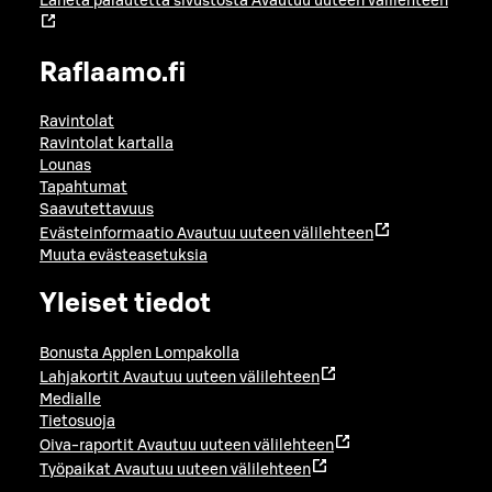
Lähetä palautetta sivustosta
Avautuu uuteen välilehteen
Raflaamo.fi
Ravintolat
Ravintolat kartalla
Lounas
Tapahtumat
Saavutettavuus
Evästeinformaatio
Avautuu uuteen välilehteen
Muuta evästeasetuksia
Yleiset tiedot
Bonusta Applen Lompakolla
Lahjakortit
Avautuu uuteen välilehteen
Medialle
Tietosuoja
Oiva-raportit
Avautuu uuteen välilehteen
Työpaikat
Avautuu uuteen välilehteen