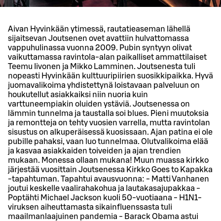
Aivan Hyvinkään ytimessä, rautatieaseman lähellä
sijaitsevan Joutsenen ovet avattiin hulvattomassa
vappuhulinassa vuonna 2009. Pubin syntyyn olivat
vaikuttamassa ravintola-alan paikalliset ammattilaiset
Teemu Iivonen ja Mikko Lamminen. Joutsenesta tuli
nopeasti Hyvinkään kulttuuripiirien suosikkipaikka. Hyvä
juomavalikoima yhdistettynä loistavaan palveluun on
houkutellut asiakkaiksi niin nuoria kuin
varttuneempiakin oluiden ystäviä. Joutsenessa on
lämmin tunnelma ja taustalla soi blues. Pieni muutoksia
ja remontteja on tehty vuosien varrella, mutta ravintolan
sisustus on alkuperäisessä kuosissaan. Ajan patina ei ole
pubille pahaksi, vaan luo tunnelmaa. Olutvalikoima elää
ja kasvaa asiakkaiden toiveiden ja ajan trendien
mukaan. Monessa ollaan mukana! Muun muassa kirkko
järjestää vuosittain Joutsenessa Kirkko Goes to Kapakka
-tapahtuman. Tapahtui avausvuonna: - Matti Vanhanen
joutui keskelle vaalirahakohua ja lautakasajupakkaa -
Poptähti Michael Jackson kuoli 50-vuotiaana - H1N1-
viruksen aiheuttamasta sikainfluenssasta tuli
maailmanlaajuinen pandemia - Barack Obama astui