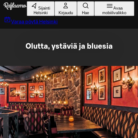
Siirry pääsisältöön
Sijainti
Avaa
Helsinki
Kirjaudu
Hae
mobiilivalikko
Varaa pöytä
Helsinki
Olutta, ystäviä ja bluesia