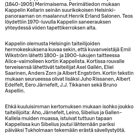
(1840-1905) Merimaisema. Perimätiedon mukaan
Kappelin Kellarin seinän suurikokoisen Helsinki-
panoraaman on maalannut Henrik Erland Salonen. Teos
löydettiin 1970-luvulla Kappelin saneerauksen
yhteydessä viiden tapettikerroksen alta.
Kappelin olemusta Helsingin taiteilijoiden
hermokeskuksena kuvaa sekin, että kuvanveistäjä Emil
Wikström lähetti 1800- ja 1900-lukujen taitteessa
Alice-vaimolleen kortin Kappelista. Kortissa rouvalle
terveisensä lähettivät taiteilijat Axel Gallén, Eliel
Saarinen, Anders Zorn ja Albert Engström. Kortin tekstin
mukaan seurueessa olivat lisäksi Juho Rissanen, Albert
Edelfelt, Eero Järnefelt, J.J. Tikkanen sekä Bruno
Aspellin.
Ehkä kuuluisimman kertomuksen mukaan isohko joukko
taiteilijoita: Aho, Järnefelt, Leino, Sibelius ja Gallen-
Kallela muiden muassa, istuivat tuttuun tapaan
Kappelissa kun Sibelius joutui lähtemään pariksi
päiväksi Tukholmaan tekemään erästä sävellystyötä.