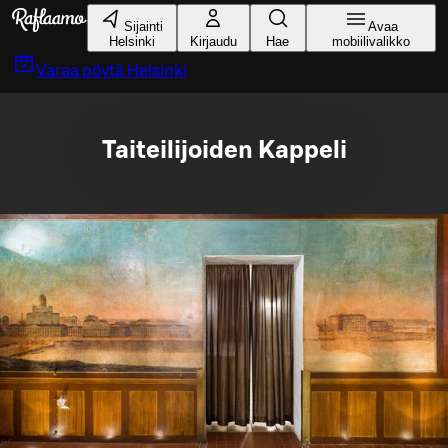
Siirry pääsisältöön
Sijainti
Avaa
Helsinki
Kirjaudu
Hae
mobiilivalikko
Varaa pöytä
Helsinki
Taiteilijoiden Kappeli