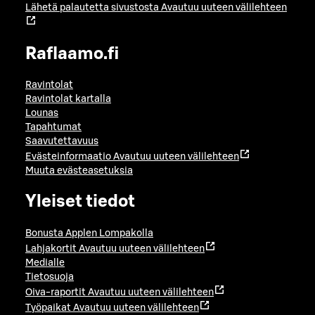
Lähetä palautetta sivustosta
Avautuu uuteen välilehteen
Raflaamo.fi
Ravintolat
Ravintolat kartalla
Lounas
Tapahtumat
Saavutettavuus
Evästeinformaatio
Avautuu uuteen välilehteen
Muuta evästeasetuksia
Yleiset tiedot
Bonusta Applen Lompakolla
Lahjakortit
Avautuu uuteen välilehteen
Medialle
Tietosuoja
Oiva-raportit
Avautuu uuteen välilehteen
Työpaikat
Avautuu uuteen välilehteen