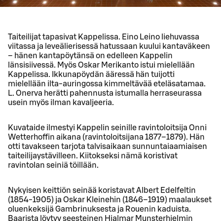
Taiteilijat tapasivat Kappelissa. Eino Leino liehuvassa
viitassa ja leveälierisessä hatussaan kuului kantaväkeen
– hänen kantapöytänsä on edelleen Kappelin
länsisiivessä. Myös Oskar Merikanto istui mielellään
Kappelissa. Ikkunapöydän ääressä hän tuijotti
mielellään ilta-auringossa kimmeltävää eteläsatamaa.
L. Onerva herätti pahennusta istumalla herraseurassa
usein myös ilman kavaljeeria.
Kuvataide ilmestyi Kappelin seinille ravintoloitsija Onni
Wetterhoffin aikana (ravintoloitsijana 1877–1879). Hän
otti tavakseen tarjota talvisaikaan sunnuntaiaamiaisen
taiteilijaystävilleen. Kiitokseksi nämä koristivat
ravintolan seiniä töillään.
Nykyisen keittiön seinää koristavat Albert Edelfeltin
(1854-1905) ja Oskar Kleinehin (1846–1919) maalaukset
oluenkeksijä Gambrinuksesta ja Rouenin kaduista.
Baarista löytyy seesteinen Hjalmar Munsterhjelmin