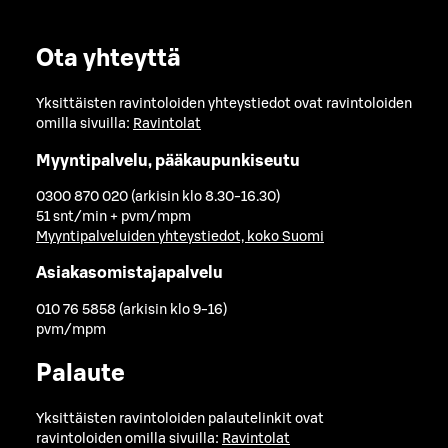
Ota yhteyttä
Yksittäisten ravintoloiden yhteystiedot ovat ravintoloiden
omilla sivuilla:
Ravintolat
Myyntipalvelu, pääkaupunkiseutu
0300 870 020 (arkisin klo 8.30-16.30)
51 snt/min + pvm/mpm
Myyntipalveluiden yhteystiedot, koko Suomi
Asiakasomistajapalvelu
010 76 5858 (arkisin klo 9-16)
pvm/mpm
Palaute
Yksittäisten ravintoloiden palautelinkit ovat
ravintoloiden omilla sivuilla:
Ravintolat