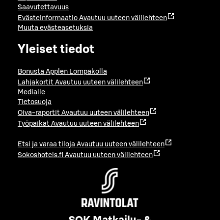
Saavutettavuus
Evästeinformaatio
Avautuu uuteen välilehteen
Muuta evästeasetuksia
Yleiset tiedot
Bonusta Applen Lompakolla
Lahjakortit
Avautuu uuteen välilehteen
Medialle
Tietosuoja
Oiva-raportit
Avautuu uuteen välilehteen
Työpaikat
Avautuu uuteen välilehteen
Etsi ja varaa tiloja
Avautuu uuteen välilehteen
Sokoshotels.fi
Avautuu uuteen välilehteen