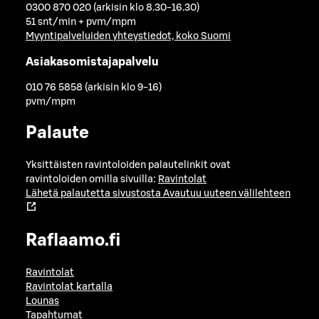
0300 870 020 (arkisin klo 8.30-16.30)
51 snt/min + pvm/mpm
Myyntipalveluiden yhteystiedot, koko Suomi
Asiakasomistajapalvelu
010 76 5858 (arkisin klo 9-16)
pvm/mpm
Palaute
Yksittäisten ravintoloiden palautelinkit ovat
ravintoloiden omilla sivuilla:
Ravintolat
Lähetä palautetta sivustosta
Avautuu uuteen välilehteen
Raflaamo.fi
Ravintolat
Ravintolat kartalla
Lounas
Tapahtumat