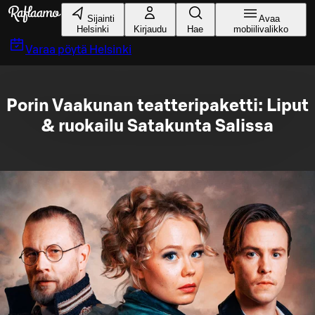
Siirry pääsisältöön
Sijainti
Avaa
Helsinki
Kirjaudu
Hae
mobiilivalikko
Varaa pöytä
Helsinki
Porin Vaakunan teatteripaketti: Liput
& ruokailu Satakunta Salissa