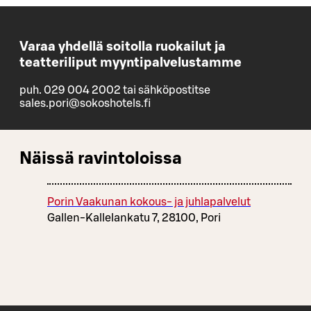
Varaa yhdellä soitolla ruokailut ja
teatteriliput myyntipalvelustamme
puh. 029 004 2002 tai sähköpostitse
sales.pori@sokoshotels.fi
Näissä ravintoloissa
Porin Vaakunan kokous- ja juhlapalvelut
Gallen-Kallelankatu 7, 28100, Pori