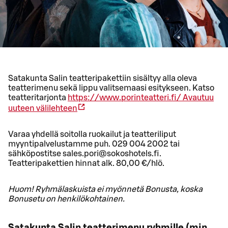
Satakunta Salin teatteripakettiin sisältyy alla oleva
teatterimenu sekä lippu valitsemaasi esitykseen. Katso
teatteritarjonta
https://www.porinteatteri.fi/
Avautuu
uuteen välilehteen
Varaa yhdellä soitolla ruokailut ja teatteriliput
myyntipalvelustamme puh. 029 004 2002 tai
sähköpostitse sales.pori@sokoshotels.fi.
Teatteripakettien hinnat alk. 80,00 €/hlö.
Huom! Ryhmälaskuista ei myönnetä Bonusta, koska
Bonusetu on henkilökohtainen.
Satakunta Salin teatterimenu ryhmille (min.