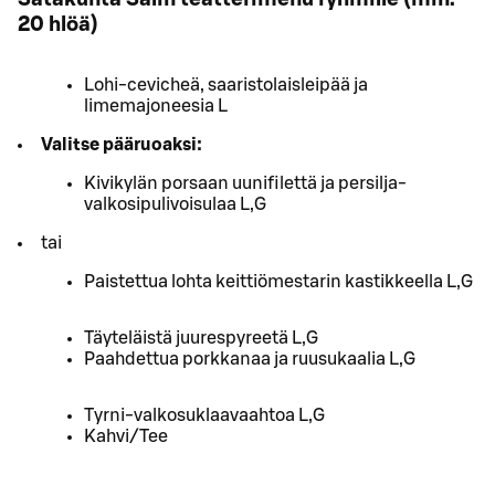
20 hlöä)
Lohi-cevicheä, saaristolaisleipää ja
limemajoneesia L
Valitse pääruoaksi:
Kivikylän porsaan uunifilettä ja persilja-
valkosipulivoisulaa L,G
tai
Paistettua lohta keittiömestarin kastikkeella L,G
Täyteläistä juurespyreetä L,G
Paahdettua porkkanaa ja ruusukaalia L,G
Tyrni-valkosuklaavaahtoa L,G
Kahvi/Tee