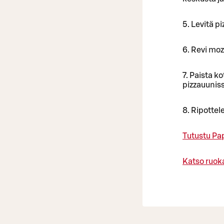
5. Levitä p
6. Revi moz
7. Paista k
pizzauunis
8. Ripottel
Tutustu Pa
Katso ruoka