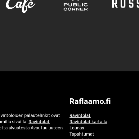
Raflaamo.fi
avintoloiden palautelinkit ovat
Ravintolat
milla sivuilla:
Ravintolat
Ravintolat kartalla
etta sivustosta
Avautuu uuteen
Lounas
Tapahtumat