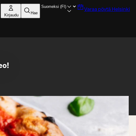
Varaa pöytä
Helsinki
Hae
Kirjaudu
eo!