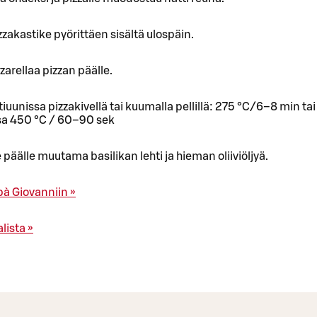
izzakastike pyörittäen sisältä ulospäin.
zarellaa pizzan päälle.
otiuunissa pizzakivellä tai kuumalla pellillä: 275 °C/6–8 min tai
sa 450 °C / 60–90 sek
e päälle muutama basilikan lehti ja hieman oliiviöljyä.
pà Giovanniin »
lista »