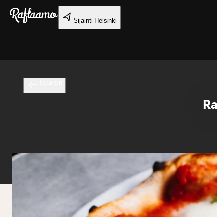
Siirry pääsisältöön
Sijainti
Helsinki
Takaisin
Ra