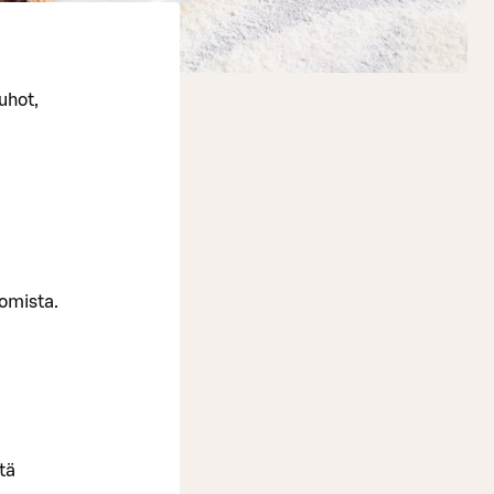
uhot,
pomista.
ttä