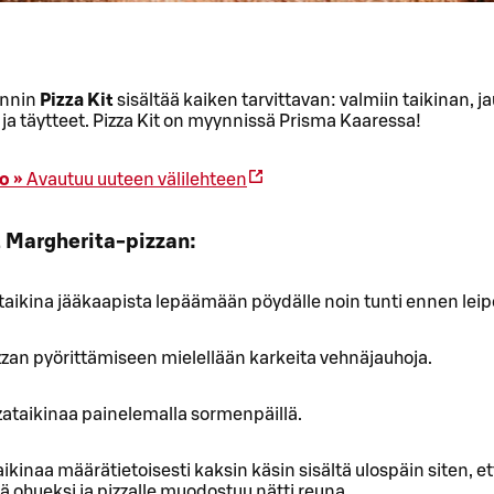
annin
Pizza Kit
sisältää kaiken tarvittavan: valmiin taikinan, ja
ja täytteet. Pizza Kit on myynnissä Prisma Kaaressa!
o »
Avautuu uuteen välilehteen
t Margherita-pizzan:
ataikina jääkaapista lepäämään pöydälle noin tunti ennen lei
zzan pyörittämiseen mielellään karkeita vehnäjauhoja.
zataikinaa painelemalla sormenpäillä.
taikinaa määrätietoisesti kaksin käsin sisältä ulospäin siten, e
ä ohueksi ja pizzalle muodostuu nätti reuna.