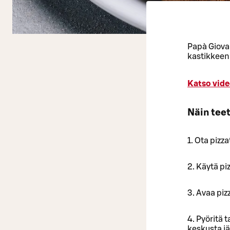
Papà Giov
kastikkeen 
Katso vide
Näin tee
1. Ota pizz
2. Käytä pi
3. Avaa piz
4. Pyöritä 
keskusta jä