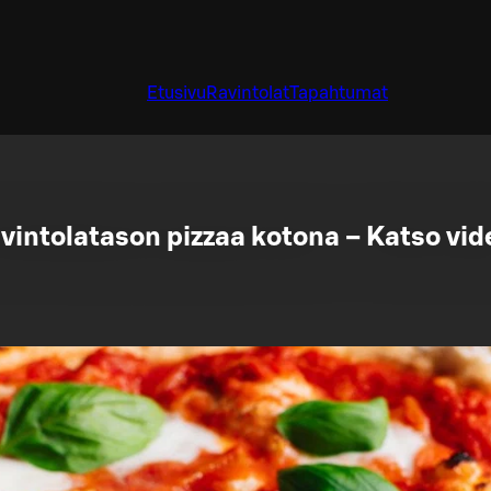
Etusivu
Ravintolat
Tapahtumat
vintolatason pizzaa kotona – Katso vid