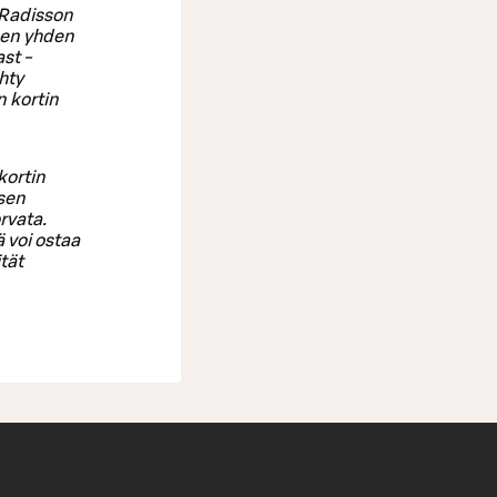
 Radisson
ksen yhden
st -
hty
 kortin
kortin
isen
rvata.
ä voi ostaa
ität