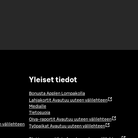
Yleiset tiedot
Bonusta Applen Lompakolla
Lahjakortit
Avautuu uuteen välilehteen
Medialle
Tietosuoja
Oiva-raportit
Avautuu uuteen välilehteen
 välilehteen
Työpaikat
Avautuu uuteen välilehteen