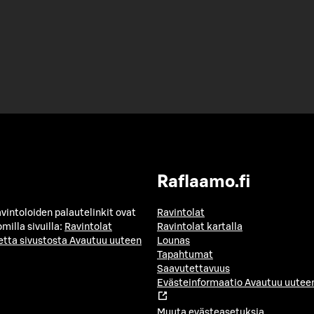
Raflaamo.fi
avintoloiden palautelinkit ovat
Ravintolat
milla sivuilla:
Ravintolat
Ravintolat kartalla
etta sivustosta
Avautuu uuteen
Lounas
Tapahtumat
Saavutettavuus
Evästeinformaatio
Avautuu uuteen
Muuta evästeasetuksia