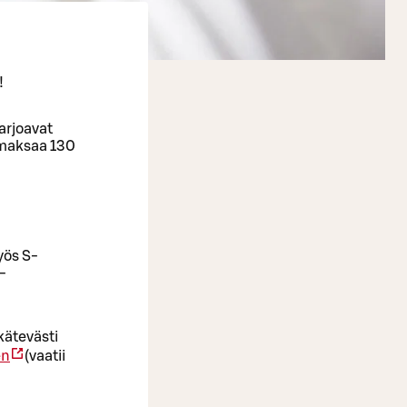
!
arjoavat
 maksaa 130
yös S-
-
kätevästi
en
(vaatii