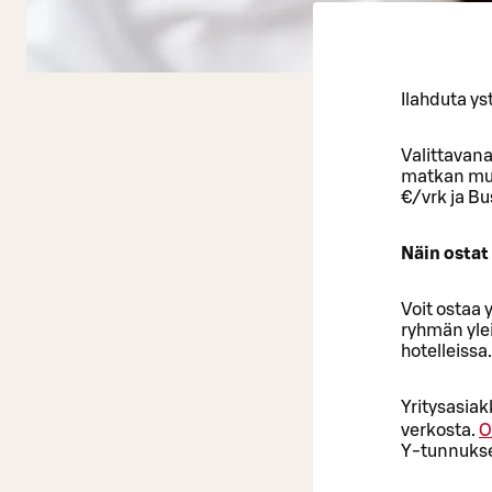
Ilahduta ys
Valittavana
matkan mui
€/vrk ja B
Näin ostat
Voit ostaa 
ryhmän yle
hotelleissa.
Yritysasiak
verkosta.
O
Y-tunnuks