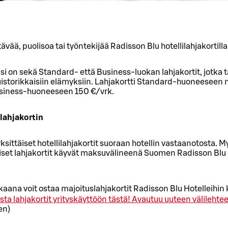
tävää, puolisoa tai työntekijää Radisson Blu hotellilahjakortilla
si on sekä Standard- että Business-luokan lahjakortit, jotka t
storikkaisiin elämyksiin. Lahjakortti Standard-huoneeseen
usiness-huoneeseen 150 €/vrk.
 lahjakortin
yksittäiset hotellilahjakortit suoraan hotellin vastaanotosta. M
iset lahjakortit käyvät maksuvälineenä Suomen Radisson Blu 
kaana voit ostaa majoituslahjakortit Radisson Blu Hotelleihin 
sta lahjakortit yrityskäyttöön tästä!
Avautuu uuteen välilehte
en)