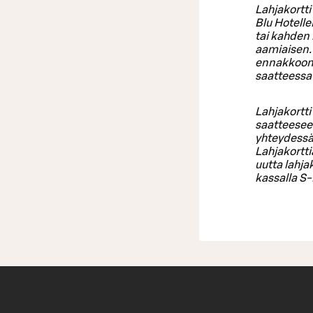
Lahjakortt
Blu Hotelle
tai kahden
aamiaisen. 
ennakkoon 
saatteessa
Lahjakortti
saatteeseen
yhteydessä.
Lahjakorttia
uutta lahja
kassalla S-