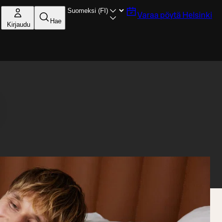
Varaa pöytä
Helsinki
Hae
Kirjaudu