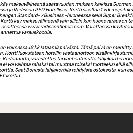
i käy maksuvälineenä saatavuuden mukaan kaikissa Suomen
issa ja Radisson RED Hotellissa. Kortti sisältää 1 vrk majoitu
 hengen Standard- /Business -huoneessa sekä Super Breakfa
Kortti käy maksuvälineenä vain silloin kun huonevaraus on te
osoitteessa www.radissonhotels.com. Varattaessa käytetään
 annettua varauskoodia.
 on voimassa 12 kk lataamispäivästä. Tämä päivä on merkitty 
. Kortti luovutetaan hotellin vastaanottoon sisäänkirjautum
 Kadonnutta, varastettua tai vanhentunutta lahjakorttia ei ko
 ei voi vaihtaa rahaksi tai muuttaa toiseksi tuotteeksi eikä sill
korttia. Saat Bonusta lahjakortilla tehdyistä ostoksista, kun es
Etukortin.