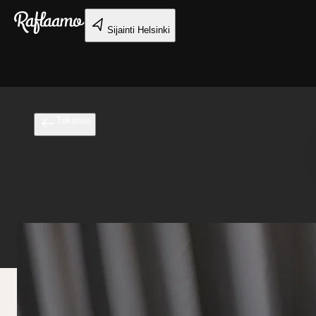
Siirry pääsisältöön
Sijainti
Helsinki
Takaisin