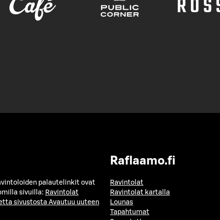
Raflaamo.fi
avintoloiden palautelinkit ovat
Ravintolat
milla sivuilla:
Ravintolat
Ravintolat kartalla
etta sivustosta
Avautuu uuteen
Lounas
Tapahtumat