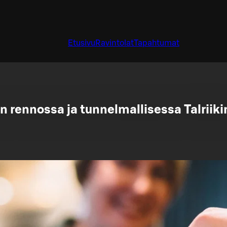
Etusivu
Ravintolat
Tapahtumat
 rennossa ja tunnelmallisessa Talriiki