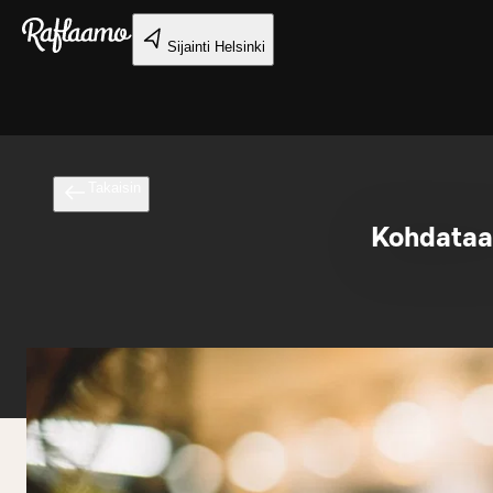
Siirry pääsisältöön
Sijainti
Helsinki
Takaisin
Kohdataan