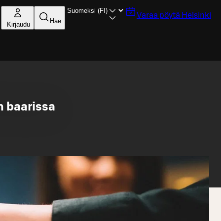
Varaa pöytä
Helsinki
Hae
Kirjaudu
n baarissa