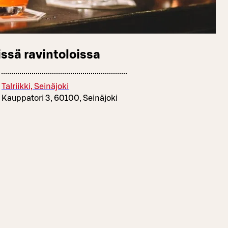
ssä ravintoloissa
Talriikki, Seinäjoki
Kauppatori 3, 60100, Seinäjoki