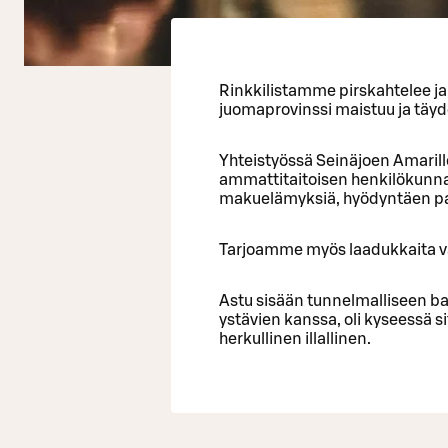
Rinkkilistamme pirskahtelee ja
juomaprovinssi maistuu ja täyd
Yhteistyössä Seinäjoen Amarillo
ammattitaitoisen henkilökunn
makuelämyksiä, hyödyntäen pai
Tarjoamme myös laadukkaita vaih
Astu sisään tunnelmalliseen b
ystävien kanssa, oli kyseessä si
herkullinen illallinen.