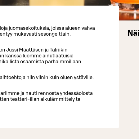
loja juomasekoituksia, joissa alueen vahva
Näi
entyy mukavasti sesongeittain.
n Jussi Määttäsen ja Talriikin
an kanssa luomme ainutlaatuisia
kallista osaamista parhaimmillaan.
toehtoja niin viinin kuin oluen ystäville.
aariimme ja nauti rennosta yhdessäolosta
tten teatteri-illan alkulämmittely tai