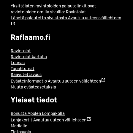
Yksittäisten ravintoloiden palautelinkit ovat
ravintoloiden omilla sivuilla:
Ravintolat
Lähetä palautetta sivustosta
Avautuu uuteen välilehteen
Raflaamo.fi
Ravintolat
Ravintolat kartalla
Lounas
Tapahtumat
Saavutettavuus
Evästeinformaatio
Avautuu uuteen välilehteen
Muuta evästeasetuksia
Yleiset tiedot
Bonusta Applen Lompakolla
Lahjakortit
Avautuu uuteen välilehteen
Medialle
Tietosuoja