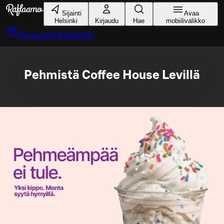
Siirry pääsisältöön
Sijainti
Avaa
Helsinki
Kirjaudu
Hae
mobiilivalikko
Varaa pöytä
Helsinki
Pehmistä Coffee House Levillä