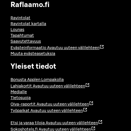
Raflaamo.fi
Ravintolat
Ravintolat kartalla
Lounas
Tapahtumat
Saavutettavuus
Evästeinformaatio
Avautuu uuteen välilehteen
Muuta evästeasetuksia
Yleiset tiedot
Bonusta Applen Lompakolla
Lahjakortit
Avautuu uuteen välilehteen
Medialle
Tietosuoja
Oiva-raportit
Avautuu uuteen välilehteen
Työpaikat
Avautuu uuteen välilehteen
Etsi ja varaa tiloja
Avautuu uuteen välilehteen
Sokoshotels.fi
Avautuu uuteen välilehteen