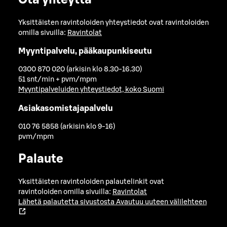
Yksittäisten ravintoloiden yhteystiedot ovat ravintoloiden
omilla sivuilla:
Ravintolat
Myyntipalvelu, pääkaupunkiseutu
0300 870 020 (arkisin klo 8.30-16.30)
51 snt/min + pvm/mpm
Myyntipalveluiden yhteystiedot, koko Suomi
Asiakasomistajapalvelu
010 76 5858 (arkisin klo 9-16)
pvm/mpm
Palaute
Yksittäisten ravintoloiden palautelinkit ovat
ravintoloiden omilla sivuilla:
Ravintolat
Lähetä palautetta sivustosta
Avautuu uuteen välilehteen