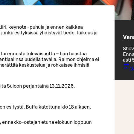
iiri, keynote -puhuja ja ennen kaikkea
onka esityksissä yhdistyvät tiede, taikuus ja
Vara
Show
 tai ennusta tulevaisuutta – hän haastaa
Enna
tiaalinsa uudella tavalla. Raimon ohjelma ei
asti 
, herättää keskustelua ja rohkaisee ihmisiä
V
lta Suloon perjantaina 13.11.2026,
n esitystä. Buffa katettuna klo 18 alkaen.
, ennakko-ostajan etuna elokuun loppuun