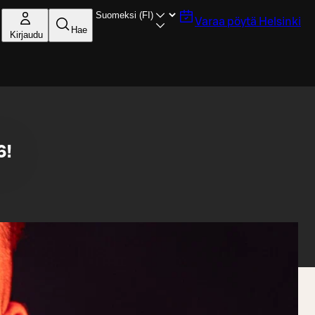
Varaa pöytä
Helsinki
Hae
Kirjaudu
6!