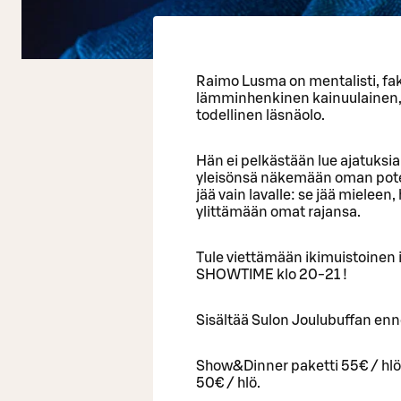
Raimo Lusma on mentalisti, fak
lämminhenkinen kainuulainen, j
todellinen läsnäolo.
Hän ei pelkästään lue ajatuksia
yleisönsä näkemään oman poten
jää vain lavalle: se jää mieleen
ylittämään omat rajansa.
Tule viettämään ikimuistoinen i
SHOWTIME klo 20-21 !
Sisältää Sulon Joulubuffan enne
Show&Dinner paketti 55€ / hlö
50€ / hlö.