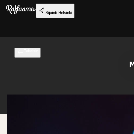
Siirry pääsisältöön
Sijainti
Helsinki
Takaisin
M