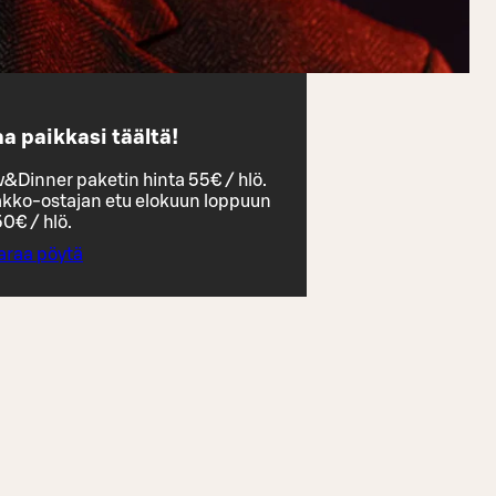
a paikkasi täältä!
&Dinner paketin hinta 55€ / hlö.
kko-ostajan etu elokuun loppuun
50€ / hlö.
araa pöytä