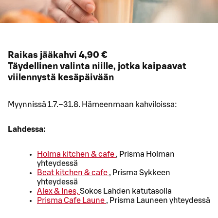
Raikas jääkahvi 4,90 €
Täydellinen valinta niille, jotka kaipaavat
viilennystä kesäpäivään
Myynnissä 1.7.–31.8. Hämeenmaan kahviloissa:
Lahdessa:
Holma kitchen & cafe
, Prisma Holman
yhteydessä
Beat kitchen & cafe
, Prisma Sykkeen
yhteydessä
Alex & Ines,
Sokos Lahden katutasolla
Prisma Cafe Laune
, Prisma Launeen yhteydessä