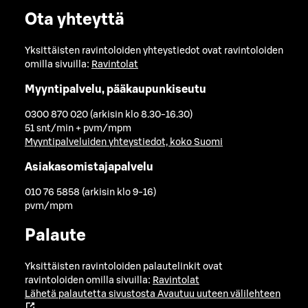
Ota yhteyttä
Yksittäisten ravintoloiden yhteystiedot ovat ravintoloiden
omilla sivuilla:
Ravintolat
Myyntipalvelu, pääkaupunkiseutu
0300 870 020 (arkisin klo 8.30-16.30)
51 snt/min + pvm/mpm
Myyntipalveluiden yhteystiedot, koko Suomi
Asiakasomistajapalvelu
010 76 5858 (arkisin klo 9-16)
pvm/mpm
Palaute
Yksittäisten ravintoloiden palautelinkit ovat
ravintoloiden omilla sivuilla:
Ravintolat
Lähetä palautetta sivustosta
Avautuu uuteen välilehteen