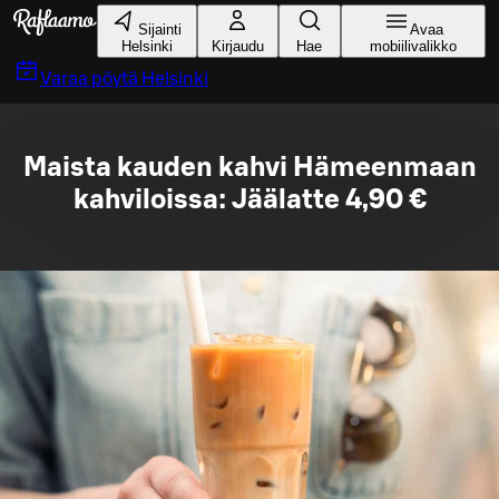
Siirry pääsisältöön
Sijainti
Avaa
Helsinki
Kirjaudu
Hae
mobiilivalikko
Varaa pöytä
Helsinki
Maista kauden kahvi Hämeenmaan
kahviloissa: Jäälatte 4,90 €