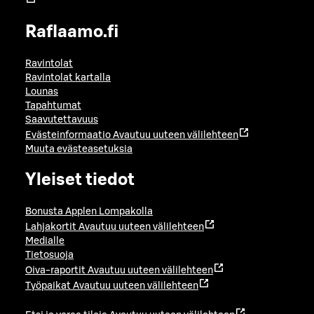
Raflaamo.fi
Ravintolat
Ravintolat kartalla
Lounas
Tapahtumat
Saavutettavuus
Evästeinformaatio
Avautuu uuteen välilehteen
Muuta evästeasetuksia
Yleiset tiedot
Bonusta Applen Lompakolla
Lahjakortit
Avautuu uuteen välilehteen
Medialle
Tietosuoja
Oiva-raportit
Avautuu uuteen välilehteen
Työpaikat
Avautuu uuteen välilehteen