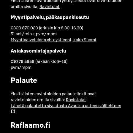
Yksittäisten ravintoloiden yhteystiedot ovat ravintoloiden
omilla sivuilla:
Ravintolat
Myyntipalvelu, pääkaupunkiseutu
0300 870 020 (arkisin klo 8.30-16.30)
51 snt/min + pvm/mpm
Myyntipalveluiden yhteystiedot, koko Suomi
Asiakasomistajapalvelu
010 76 5858 (arkisin klo 9-16)
pvm/mpm
Palaute
Yksittäisten ravintoloiden palautelinkit ovat
ravintoloiden omilla sivuilla:
Ravintolat
Lähetä palautetta sivustosta
Avautuu uuteen välilehteen
Raflaamo.fi