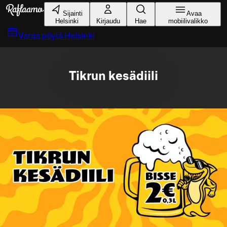
Siirry pääsisältöön
Sijainti
Avaa
Helsinki
Kirjaudu
Hae
mobiilivalikko
Varaa pöytä
Helsinki
Tikrun kesädiili