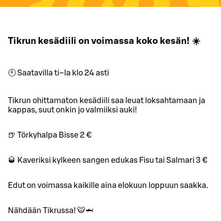
Tikrun kesädiili on voimassa koko kesän! ☀️
🕙 Saatavilla ti–la klo 24 asti
Tikrun ohittamaton kesädiili saa leuat loksahtamaan ja
kappas, suut onkin jo valmiiksi auki!
🍺 Törkyhalpa Bisse 2 €
🥃 Kaveriksi kylkeen sangen edukas Fisu tai Salmari 3 €
Edut on voimassa kaikille aina elokuun loppuun saakka.
Nähdään Tikrussa! 🐯🦈