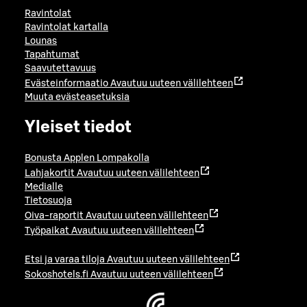
Ravintolat
Ravintolat kartalla
Lounas
Tapahtumat
Saavutettavuus
Evästeinformaatio
Avautuu uuteen välilehteen
Muuta evästeasetuksia
Yleiset tiedot
Bonusta Applen Lompakolla
Lahjakortit
Avautuu uuteen välilehteen
Medialle
Tietosuoja
Oiva-raportit
Avautuu uuteen välilehteen
Työpaikat
Avautuu uuteen välilehteen
Etsi ja varaa tiloja
Avautuu uuteen välilehteen
Sokoshotels.fi
Avautuu uuteen välilehteen