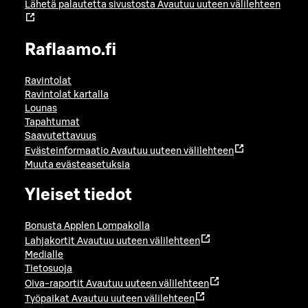
Lähetä palautetta sivustosta
Avautuu uuteen välilehteen
Raflaamo.fi
Ravintolat
Ravintolat kartalla
Lounas
Tapahtumat
Saavutettavuus
Evästeinformaatio
Avautuu uuteen välilehteen
Muuta evästeasetuksia
Yleiset tiedot
Bonusta Applen Lompakolla
Lahjakortit
Avautuu uuteen välilehteen
Medialle
Tietosuoja
Oiva-raportit
Avautuu uuteen välilehteen
Työpaikat
Avautuu uuteen välilehteen