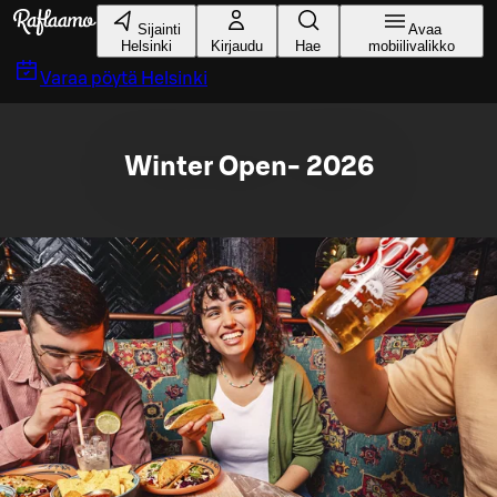
Siirry pääsisältöön
Sijainti
Avaa
Helsinki
Kirjaudu
Hae
mobiilivalikko
Varaa pöytä
Helsinki
Winter Open- 2026