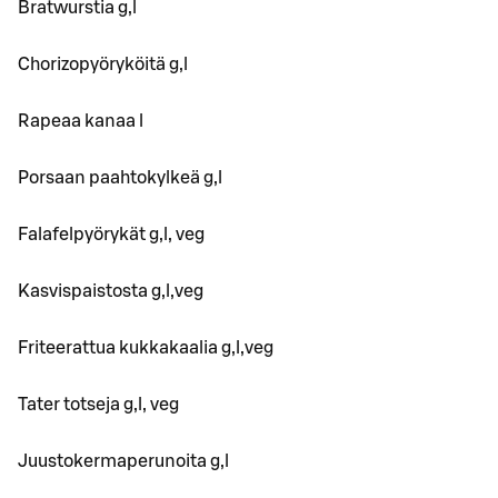
Bratwurstia g,l
Chorizopyöryköitä g,l
Rapeaa kanaa l
Porsaan paahtokylkeä g,l
Falafelpyörykät g,l, veg
Kasvispaistosta g,l,veg
Friteerattua kukkakaalia g,l,veg
Tater totseja g,l, veg
Juustokermaperunoita g,l