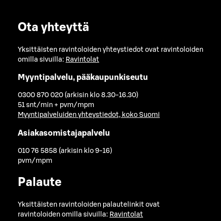
Ota yhteyttä
Yksittäisten ravintoloiden yhteystiedot ovat ravintoloiden
omilla sivuilla:
Ravintolat
Myyntipalvelu, pääkaupunkiseutu
0300 870 020 (arkisin klo 8.30-16.30)
51 snt/min + pvm/mpm
Myyntipalveluiden yhteystiedot, koko Suomi
Asiakasomistajapalvelu
010 76 5858 (arkisin klo 9-16)
pvm/mpm
Palaute
Yksittäisten ravintoloiden palautelinkit ovat
ravintoloiden omilla sivuilla:
Ravintolat