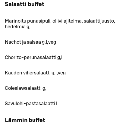
Salaatti buffet
Marinoitu punasipuli, oliivilajitelma, salaattijuusto,
hedelmiä g,l
Nachot ja salsaa g,l,veg
Chorizo-perunasalaatti g,l
Kauden vihersalaatti g,l,veg
Coleslawsalaatti g,l
Savulohi-pastasalaatti l
Lämmin buffet