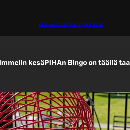
Etusivu
Ravintolat
Tapahtumat
immelin kesäPIHAn Bingo on täällä taa