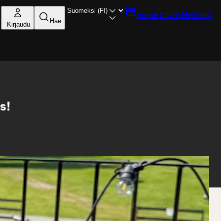
Varaa pöytä
Helsinki
Hae
Kirjaudu
s!