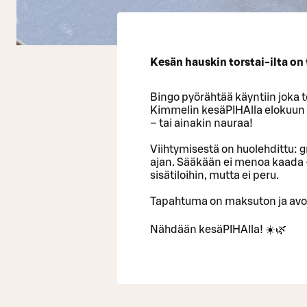
Kesän hauskin torstai-ilta on
Bingo pyörähtää käyntiin joka t
Kimmelin kesäPIHAlla elokuun l
– tai ainakin nauraa!
Viihtymisestä on huolehdittu: g
ajan. Sääkään ei menoa kaada –
sisätiloihin, mutta ei peru.
Tapahtuma on maksuton ja avoin 
Nähdään kesäPIHAlla! ☀️🌿