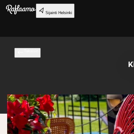
Siirry pääsisältöön
Sijainti
Helsinki
Takaisin
K