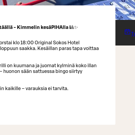
 täällä - Kimmelin kesäPIHAlla
🎱✨
T
orstai klo 18:00 Original Sokos Hotel
oppuun saakka. Kesäillan paras tapa voittaa
rilli on kuumana ja juomat kylminä koko illan
 huonon sään sattuessa bingo siirtyy
kaikille – varauksia ei tarvita.