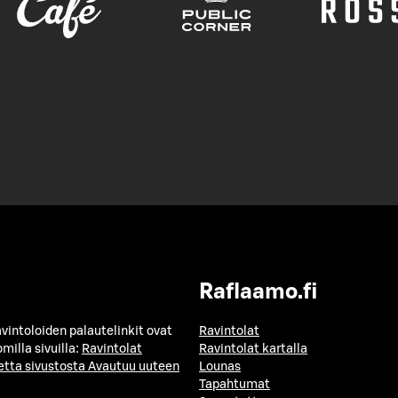
Raflaamo.fi
avintoloiden palautelinkit ovat
Ravintolat
milla sivuilla:
Ravintolat
Ravintolat kartalla
etta sivustosta
Avautuu uuteen
Lounas
Tapahtumat