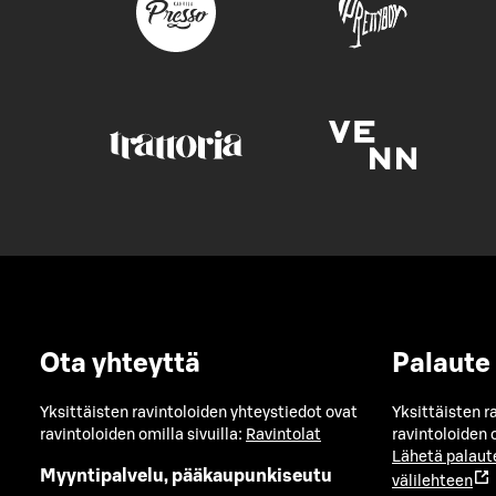
Ota yhteyttä
Palaute
Yksittäisten ravintoloiden yhteystiedot ovat
Yksittäisten r
ravintoloiden omilla sivuilla:
Ravintolat
ravintoloiden o
Lähetä palaut
Myyntipalvelu, pääkaupunkiseutu
välilehteen