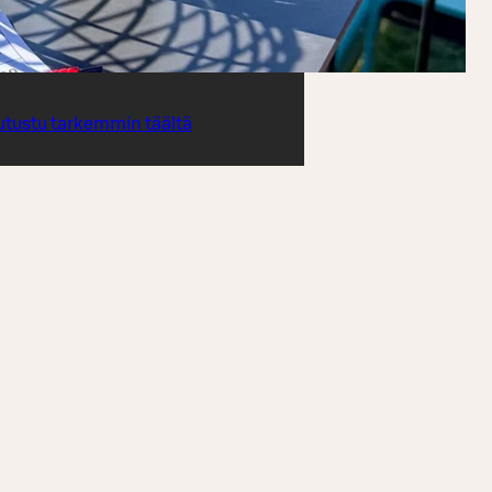
utustu tarkemmin täältä