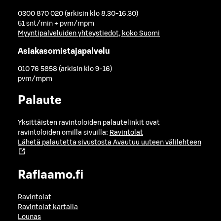
0300 870 020 (arkisin klo 8.30-16.30)
51 snt/min + pvm/mpm
Myyntipalveluiden yhteystiedot, koko Suomi
Asiakasomistajapalvelu
010 76 5858 (arkisin klo 9-16)
pvm/mpm
Palaute
Yksittäisten ravintoloiden palautelinkit ovat
ravintoloiden omilla sivuilla:
Ravintolat
Lähetä palautetta sivustosta
Avautuu uuteen välilehteen
Raflaamo.fi
Ravintolat
Ravintolat kartalla
Lounas