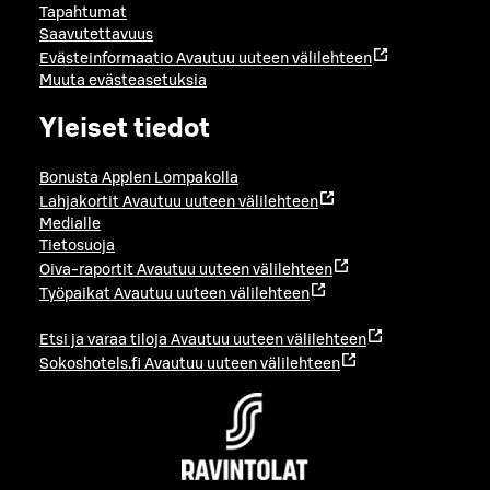
Tapahtumat
Saavutettavuus
Evästeinformaatio
Avautuu uuteen välilehteen
Muuta evästeasetuksia
Yleiset tiedot
Bonusta Applen Lompakolla
Lahjakortit
Avautuu uuteen välilehteen
Medialle
Tietosuoja
Oiva-raportit
Avautuu uuteen välilehteen
Työpaikat
Avautuu uuteen välilehteen
Etsi ja varaa tiloja
Avautuu uuteen välilehteen
Sokoshotels.fi
Avautuu uuteen välilehteen