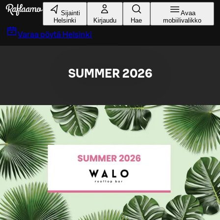
Siirry pääsisältöön
Sijainti
Avaa
Helsinki
Kirjaudu
Hae
mobiilivalikko
Varaa pöytä
Helsinki
SUMMER 2026