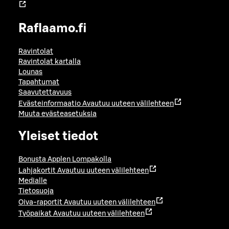
Raflaamo.fi
Ravintolat
Ravintolat kartalla
Lounas
Tapahtumat
Saavutettavuus
Evästeinformaatio
Avautuu uuteen välilehteen
Muuta evästeasetuksia
Yleiset tiedot
Bonusta Applen Lompakolla
Lahjakortit
Avautuu uuteen välilehteen
Medialle
Tietosuoja
Oiva-raportit
Avautuu uuteen välilehteen
Työpaikat
Avautuu uuteen välilehteen