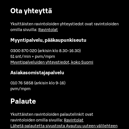
Ota yhteyttä
Yksittäisten ravintoloiden yhteystiedot ovat ravintoloiden
omilla sivuilla:
Ravintolat
Myyntipalvelu, pääkaupunkiseutu
0300 870 020 (arkisin klo 8.30-16.30)
51 snt/min + pvm/mpm
Myyntipalveluiden yhteystiedot, koko Suomi
Asiakasomistajapalvelu
010 76 5858 (arkisin klo 9-16)
pvm/mpm
Palaute
Yksittäisten ravintoloiden palautelinkit ovat
ravintoloiden omilla sivuilla:
Ravintolat
Lähetä palautetta sivustosta
Avautuu uuteen välilehteen