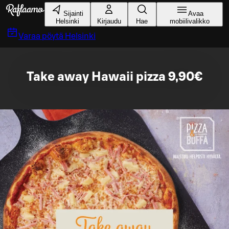
Siirry pääsisältöön
Sijainti
Avaa
Helsinki
Kirjaudu
Hae
mobiilivalikko
Varaa pöytä
Helsinki
Take away Hawaii pizza 9,90€