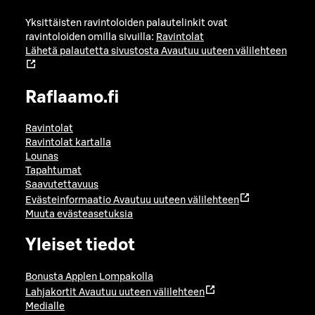
Yksittäisten ravintoloiden palautelinkit ovat
ravintoloiden omilla sivuilla:
Ravintolat
Lähetä palautetta sivustosta
Avautuu uuteen välilehteen
Raflaamo.fi
Ravintolat
Ravintolat kartalla
Lounas
Tapahtumat
Saavutettavuus
Evästeinformaatio
Avautuu uuteen välilehteen
Muuta evästeasetuksia
Yleiset tiedot
Bonusta Applen Lompakolla
Lahjakortit
Avautuu uuteen välilehteen
Medialle