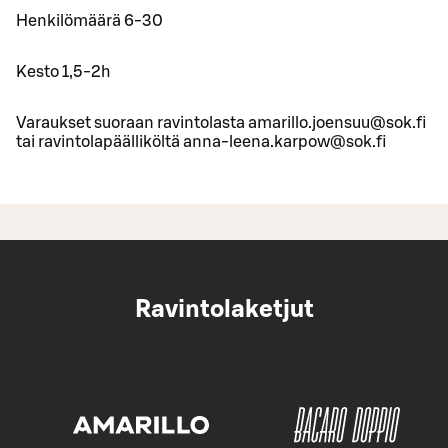
Henkilömäärä 6-30
Kesto 1,5-2h
Varaukset suoraan ravintolasta amarillo.joensuu@sok.fi
tai ravintolapäälliköltä anna-leena.karpow@sok.fi
Ravintolaketjut