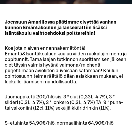
Joensuun Amarillossa päätimme elvyttää vanhan
kunnon Emäntäkoulun ja lanseerattiin lisäksi
Isäntäkoulu vaihtoehdoksi polttareihin!
Koe jotain aivan ennennäkemätöntä!
Emäntä&Isäntäkouluun kuuluu viiden ruokalajin menu ja
oppitunnit. Tämä laajan tutkinnon suorittamisen jälkeen
olet täysin valmis hyvänä vaimona/miehenä
purjehtimaan avioliiton auvoisaan satamaan! Koulun
opintosuunnitelma räätälöidään asiakkaan mukaan, ei
luokalle jäämisen mahdollisuutta.
Juomapaketti 20€/hlö sis. 3 * olut (0,33L, 4,7%), 3 *
siideri (0,3L, 4,7%), 3 * lonkero (0,3L, 4,7%) TAI 3 * puna-
tai valkoniini (12cl, 11%) sekä jälkkäridrinkin (11%).
S-etuhinta 54,90€/hlö, normaalihinta 64,90€/hlö