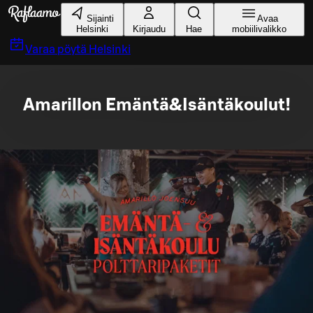
Siirry pääsisältöön
Sijainti
Avaa
Helsinki
Kirjaudu
Hae
mobiilivalikko
Varaa pöytä
Helsinki
Amarillon Emäntä&Isäntäkoulut!