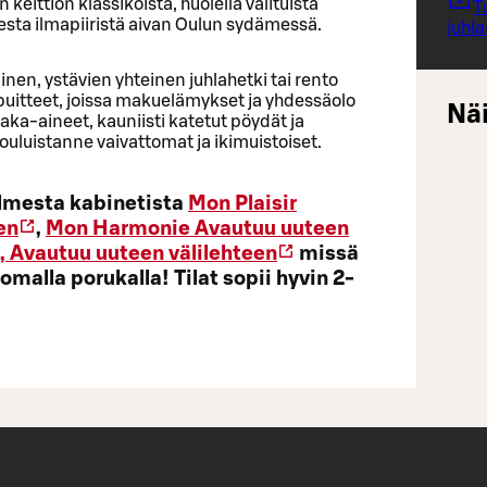
eittiön klassikoista, huolella valituista
T
isesta ilmapiiristä aivan Oulun sydämessä.
juhl
inen, ystävien yhteinen juhlahetki tai rento
o puitteet, joissa makuelämykset ja yhdessäolo
Näi
ka-aineet, kauniisti katetut pöydät ja
ouluistanne vaivattomat ja ikimuistoiset.
olmesta kabinetista
Mon Plaisir
en
,
Mon Harmonie
Avautuu uuteen
,
Avautuu uuteen välilehteen
missä
 omalla porukalla! Tilat sopii hyvin 2-