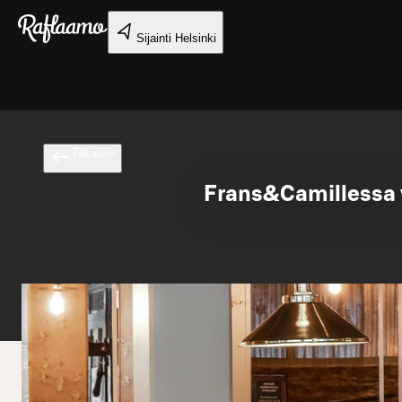
Siirry pääsisältöön
Sijainti
Helsinki
Takaisin
Frans&Camillessa v