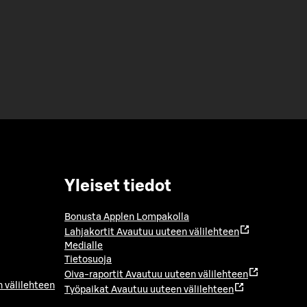
Yleiset tiedot
Bonusta Applen Lompakolla
Lahjakortit
Avautuu uuteen välilehteen
Medialle
Tietosuoja
Oiva-raportit
Avautuu uuteen välilehteen
 välilehteen
Työpaikat
Avautuu uuteen välilehteen