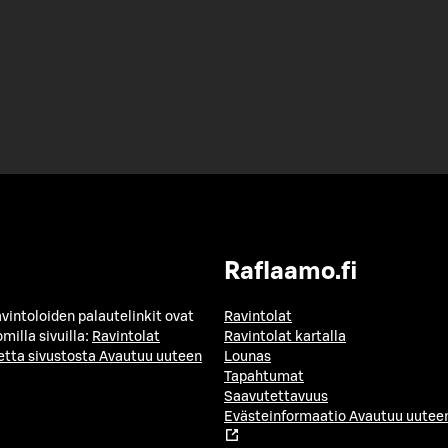
Raflaamo.fi
avintoloiden palautelinkit ovat
Ravintolat
milla sivuilla:
Ravintolat
Ravintolat kartalla
etta sivustosta
Avautuu uuteen
Lounas
Tapahtumat
Saavutettavuus
Evästeinformaatio
Avautuu uuteen