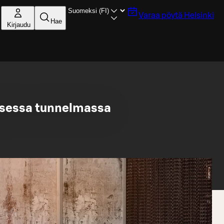
Varaa pöytä
Helsinki
Hae
Kirjaudu
aisessa tunnelmassa