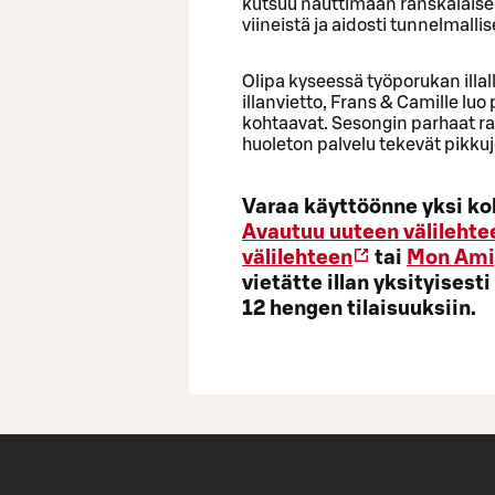
kutsuu nauttimaan ranskalaisen k
viineistä ja aidosti tunnelmall
Olipa kyseessä työporukan illall
illanvietto, Frans & Camille lu
kohtaavat. Sesongin parhaat raa
huoleton palvelu tekevät pikkuj
Varaa käyttöönne yksi k
Avautuu uuteen välilehte
välilehteen
tai
Mon Ami
vietätte illan yksityisesti
12 hengen tilaisuuksiin.