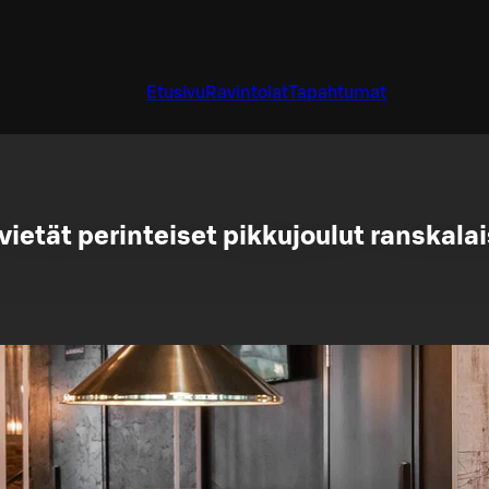
Etusivu
Ravintolat
Tapahtumat
ietät perinteiset pikkujoulut ranskal