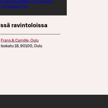
utustu juhlatiloihin ja menuihin
a-oppaissamme!
ssä ravintoloissa
Frans & Camille, Oulu
Isokatu 18, 90100, Oulu