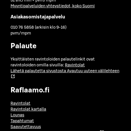
51 snt/min + pvm/mpm
Myyntipalveluiden yhteystiedot, koko Suomi
Asiakasomistajapalvelu
010 76 5858 (arkisin klo 9-16)
pvm/mpm
Palaute
Yksittäisten ravintoloiden palautelinkit ovat
ravintoloiden omilla sivuilla:
Ravintolat
Lähetä palautetta sivustosta
Avautuu uuteen välilehteen
Raflaamo.fi
Ravintolat
Ravintolat kartalla
Lounas
Tapahtumat
Saavutettavuus