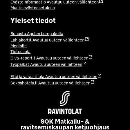
Evästeinformaatio
Avautuu uuteen välilehteen
Muuta evästeasetuksia
Yleiset tiedot
Bonusta Applen Lompakolla
Lahjakortit
Avautuu uuteen välilehteen
Medialle
Tietosuoja
Oiva-raportit
Avautuu uuteen välilehteen
Työpaikat
Avautuu uuteen välilehteen
Etsi ja varaa tiloja
Avautuu uuteen välilehteen
Sokoshotels.fi
Avautuu uuteen välilehteen
SOK Matkailu- &
ravitsemiskaupan ketjuohjaus