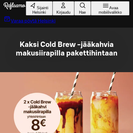
Siirry pääsisältöön
Sijainti
Avaa
Helsinki
Kirjaudu
Hae
mobiilivalikko
Varaa pöytä
Helsinki
Kaksi Cold Brew -jääkahvia
makusiirapilla pakettihintaan