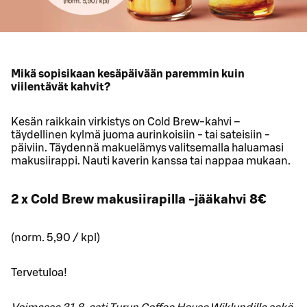
Mikä sopisikaan kesäpäivään paremmin kuin
viilentävät kahvit?
Kesän raikkain virkistys on Cold Brew-kahvi –
täydellinen kylmä juoma aurinkoisiin - tai sateisiin -
päiviin. Täydennä makuelämys valitsemalla haluamasi
makusiirappi. Nauti kaverin kanssa tai nappaa mukaan.
2 x Cold Brew makusiirapilla -jääkahvi 8€
(norm. 5,90 / kpl)
Tervetuloa!