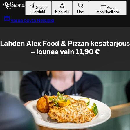
Siirry pääsisältöön
Sijainti
Avaa
Helsinki
Kirjaudu
Hae
mobiilivalikko
Varaa pöytä
Helsinki
Lahden Alex Food & Pizzan kesätarjous
– lounas vain 11,90 €