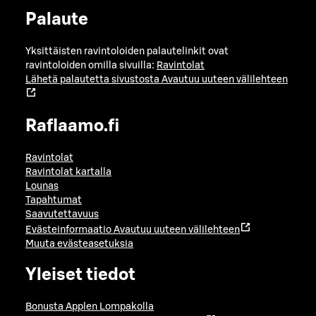
Palaute
Yksittäisten ravintoloiden palautelinkit ovat
ravintoloiden omilla sivuilla:
Ravintolat
Lähetä palautetta sivustosta
Avautuu uuteen välilehteen
Raflaamo.fi
Ravintolat
Ravintolat kartalla
Lounas
Tapahtumat
Saavutettavuus
Evästeinformaatio
Avautuu uuteen välilehteen
Muuta evästeasetuksia
Yleiset tiedot
Bonusta Applen Lompakolla