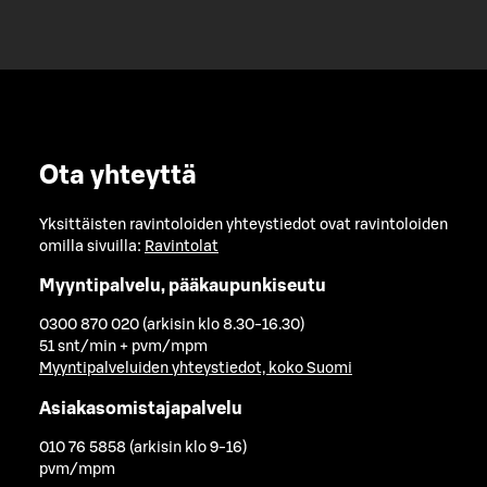
Ota yhteyttä
Yksittäisten ravintoloiden yhteystiedot ovat ravintoloiden
omilla sivuilla:
Ravintolat
Myyntipalvelu, pääkaupunkiseutu
0300 870 020 (arkisin klo 8.30-16.30)
51 snt/min + pvm/mpm
Myyntipalveluiden yhteystiedot, koko Suomi
Asiakasomistajapalvelu
010 76 5858 (arkisin klo 9-16)
pvm/mpm