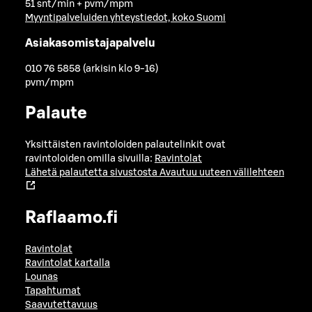
51 snt/min + pvm/mpm
Myyntipalveluiden yhteystiedot, koko Suomi
Asiakasomistajapalvelu
010 76 5858 (arkisin klo 9-16)
pvm/mpm
Palaute
Yksittäisten ravintoloiden palautelinkit ovat
ravintoloiden omilla sivuilla:
Ravintolat
Lähetä palautetta sivustosta
Avautuu uuteen välilehteen
Raflaamo.fi
Ravintolat
Ravintolat kartalla
Lounas
Tapahtumat
Saavutettavuus