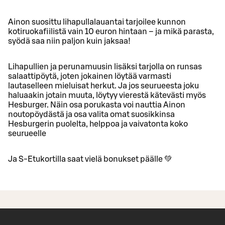
Ainon suosittu lihapullalauantai tarjoilee kunnon
kotiruokafiilistä vain 10 euron hintaan – ja mikä parasta,
syödä saa niin paljon kuin jaksaa!
Lihapullien ja perunamuusin lisäksi tarjolla on runsas
salaattipöytä, joten jokainen löytää varmasti
lautaselleen mieluisat herkut. Ja jos seurueesta joku
haluaakin jotain muuta, löytyy vierestä kätevästi myös
Hesburger. Näin osa porukasta voi nauttia Ainon
noutopöydästä ja osa valita omat suosikkinsa
Hesburgerin puolelta, helppoa ja vaivatonta koko
seurueelle
Ja S-Etukortilla saat vielä bonukset päälle 💚