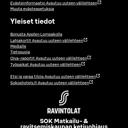
Evästeinformaatio
Avautuu uuteen välilehteen
Muuta evästeasetuksia
Yleiset tiedot
Bonusta Applen Lompakolla
Lahjakortit
Avautuu uuteen välilehteen
Medialle
Tietosuoja
Oiva-raportit
Avautuu uuteen välilehteen
Työpaikat
Avautuu uuteen välilehteen
Etsi ja varaa tiloja
Avautuu uuteen välilehteen
Sokoshotels.fi
Avautuu uuteen välilehteen
SOK Matkailu- &
ravitsemiskaupan ketjuohjaus