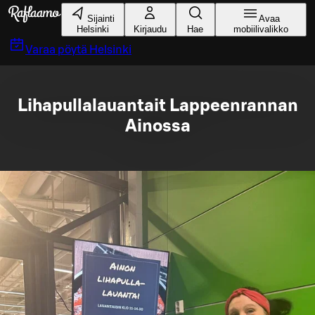
Siirry pääsisältöön
Sijainti
Avaa
Helsinki
Kirjaudu
Hae
mobiilivalikko
Varaa pöytä
Helsinki
Lihapullalauantait Lappeenrannan
Ainossa