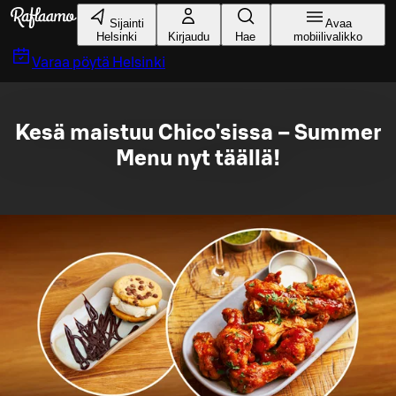
Siirry pääsisältöön
Sijainti
Avaa
Helsinki
Kirjaudu
Hae
mobiilivalikko
Varaa pöytä
Helsinki
Kesä maistuu Chico'sissa – Summer
Menu nyt täällä!