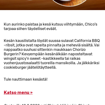
Kun aurinko paistaa ja kesä kutsuu viihtymään, Chico’s
tarjoaa siihen täydelliset eväät.
Kesän kausilistalta löydät suussa sulavat California BBQ
-ribsit, jotka ovat rapeita pinnalta ja meheviä sisältä. Vai
nappaatko suuhusi sittenkin maukkaan Chorizo
Burgerin? Kevyempään kesänälkään naposteltavat
wingsit spicy'n sweet -kastikkeella tai raikas
vuohenjuustosalaatti tuoreilla mansikoilla. Ja jälkkäriksi
cookieburger jäätelötäytteellä.
Tule nauttimaan kesästä!
Katso menu »