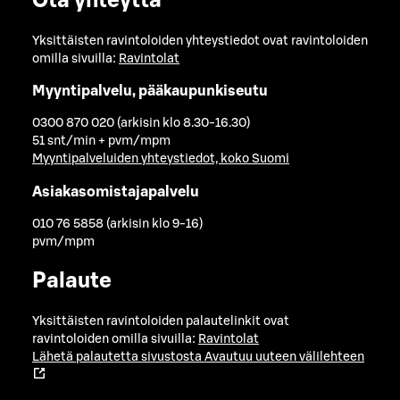
Ota yhteyttä
Yksittäisten ravintoloiden yhteystiedot ovat ravintoloiden
omilla sivuilla:
Ravintolat
Myyntipalvelu, pääkaupunkiseutu
0300 870 020 (arkisin klo 8.30-16.30)
51 snt/min + pvm/mpm
Myyntipalveluiden yhteystiedot, koko Suomi
Asiakasomistajapalvelu
010 76 5858 (arkisin klo 9-16)
pvm/mpm
Palaute
Yksittäisten ravintoloiden palautelinkit ovat
ravintoloiden omilla sivuilla:
Ravintolat
Lähetä palautetta sivustosta
Avautuu uuteen välilehteen