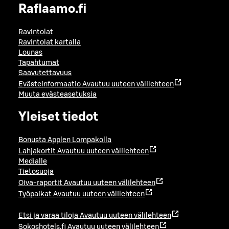
Raflaamo.fi
Ravintolat
Ravintolat kartalla
Lounas
Tapahtumat
Saavutettavuus
Evästeinformaatio
Avautuu uuteen välilehteen
Muuta evästeasetuksia
Yleiset tiedot
Bonusta Applen Lompakolla
Lahjakortit
Avautuu uuteen välilehteen
Medialle
Tietosuoja
Oiva-raportit
Avautuu uuteen välilehteen
Työpaikat
Avautuu uuteen välilehteen
Etsi ja varaa tiloja
Avautuu uuteen välilehteen
Sokoshotels.fi
Avautuu uuteen välilehteen