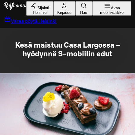
Siirry pääsisältöön
Sijainti
Avaa
Helsinki
Kirjaudu
Hae
mobiilivalikko
Varaa pöytä
Helsinki
Kesä maistuu Casa Largossa –
hyödynnä S-mobiilin edut