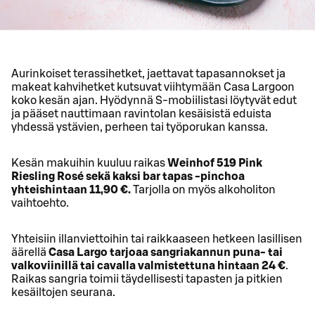
Aurinkoiset terassihetket, jaettavat tapasannokset ja
makeat kahvihetket kutsuvat viihtymään Casa Largoon
koko kesän ajan. Hyödynnä S-mobiilistasi löytyvät edut
ja pääset nauttimaan ravintolan kesäisistä eduista
yhdessä ystävien, perheen tai työporukan kanssa.
Kesän makuihin kuuluu raikas
Weinhof 519 Pink
Riesling Rosé sekä kaksi bar tapas -pinchoa
yhteishintaan 11,90 €.
Tarjolla on myös alkoholiton
vaihtoehto.
Yhteisiin illanviettoihin tai raikkaaseen hetkeen lasillisen
äärellä
Casa Largo tarjoaa sangriakannun puna- tai
valkoviinillä tai cavalla valmistettuna hintaan 24 €
.
Raikas sangria toimii täydellisesti tapasten ja pitkien
kesäiltojen seurana.