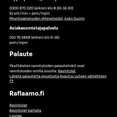
0300 870 020 (arkisin klo 8.30-16.30)
51 snt/min + pvm/mpm
Myyntipalveluiden yhteystiedot, koko Suomi
Asiakasomistajapalvelu
010 76 5858 (arkisin klo 9-16)
pvm/mpm
Palaute
Yksittäisten ravintoloiden palautelinkit ovat
ravintoloiden omilla sivuilla:
Ravintolat
Lähetä palautetta sivustosta
Avautuu uuteen välilehteen
Raflaamo.fi
Ravintolat
Ravintolat kartalla
Lounas