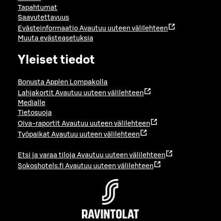
Tapahtumat
Saavutettavuus
Evästeinformaatio
Avautuu uuteen välilehteen
Muuta evästeasetuksia
Yleiset tiedot
Bonusta Applen Lompakolla
Lahjakortit
Avautuu uuteen välilehteen
Medialle
Tietosuoja
Oiva-raportit
Avautuu uuteen välilehteen
Työpaikat
Avautuu uuteen välilehteen
Etsi ja varaa tiloja
Avautuu uuteen välilehteen
Sokoshotels.fi
Avautuu uuteen välilehteen