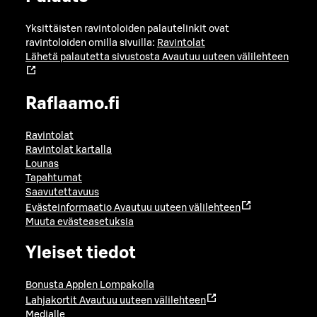
Yksittäisten ravintoloiden palautelinkit ovat
ravintoloiden omilla sivuilla:
Ravintolat
Lähetä palautetta sivustosta
Avautuu uuteen välilehteen
Raflaamo.fi
Ravintolat
Ravintolat kartalla
Lounas
Tapahtumat
Saavutettavuus
Evästeinformaatio
Avautuu uuteen välilehteen
Muuta evästeasetuksia
Yleiset tiedot
Bonusta Applen Lompakolla
Lahjakortit
Avautuu uuteen välilehteen
Medialle