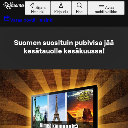
Siirry pääsisältöön
Sijainti
Avaa
Helsinki
Kirjaudu
Hae
mobiilivalikko
Varaa pöytä
Helsinki
Suomen suosituin pubivisa jää
kesätauolle kesäkuussa!