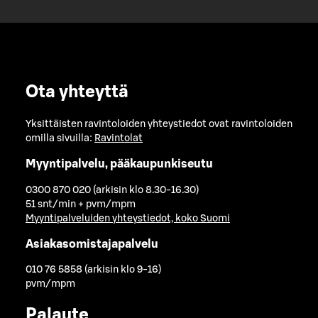
Ota yhteyttä
Yksittäisten ravintoloiden yhteystiedot ovat ravintoloiden
omilla sivuilla:
Ravintolat
Myyntipalvelu, pääkaupunkiseutu
0300 870 020 (arkisin klo 8.30-16.30)
51 snt/min + pvm/mpm
Myyntipalveluiden yhteystiedot, koko Suomi
Asiakasomistajapalvelu
010 76 5858 (arkisin klo 9-16)
pvm/mpm
Palaute