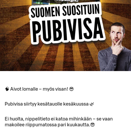
🧠 Aivot lomalle – myös visan! 😎
Pubivisa siirtyy kesätauolle kesäkuussa 🌿
Ei huolta, nippelitieto ei katoa mihinkään – se vaan
makoilee riippumatossa pari kuukautta.😎