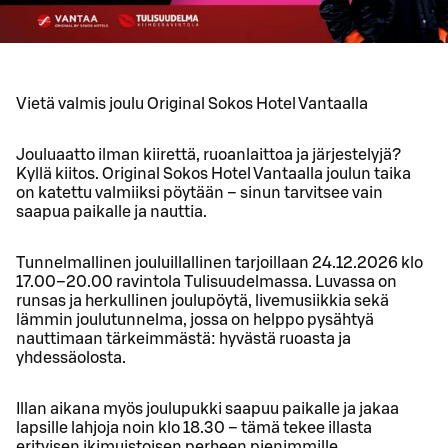
Vietä valmis joulu Original Sokos Hotel Vantaalla
Jouluaatto ilman kiirettä, ruoanlaittoa ja järjestelyjä?
Kyllä kiitos. Original Sokos Hotel Vantaalla joulun taika
on katettu valmiiksi pöytään – sinun tarvitsee vain
saapua paikalle ja nauttia.
Tunnelmallinen jouluillallinen tarjoillaan 24.12.2026 klo
17.00–20.00 ravintola Tulisuudelmassa. Luvassa on
runsas ja herkullinen joulupöytä, livemusiikkia sekä
lämmin joulutunnelma, jossa on helppo pysähtyä
nauttimaan tärkeimmästä: hyvästä ruoasta ja
yhdessäolosta.
Illan aikana myös joulupukki saapuu paikalle ja jakaa
lapsille lahjoja noin klo 18.30 – tämä tekee illasta
erityisen ikimuistoisen perheen pienimmille.