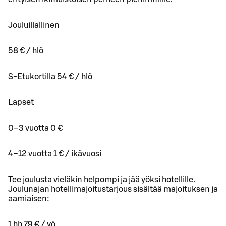
Jouluillallinen
58 € / hlö
S-Etukortilla 54 € / hlö
Lapset
0–3 vuotta 0 €
4–12 vuotta 1 € / ikävuosi
Tee joulusta vieläkin helpompi ja jää yöksi hotellille.
Joulunajan hotellimajoitustarjous sisältää majoituksen ja
aamiaisen:
1 hh 79 € / yö