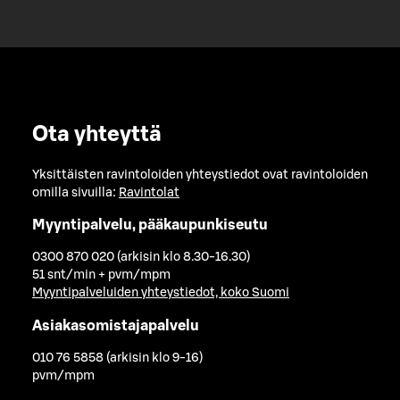
Ota yhteyttä
Yksittäisten ravintoloiden yhteystiedot ovat ravintoloiden
omilla sivuilla:
Ravintolat
Myyntipalvelu, pääkaupunkiseutu
0300 870 020 (arkisin klo 8.30-16.30)
51 snt/min + pvm/mpm
Myyntipalveluiden yhteystiedot, koko Suomi
Asiakasomistajapalvelu
010 76 5858 (arkisin klo 9-16)
pvm/mpm