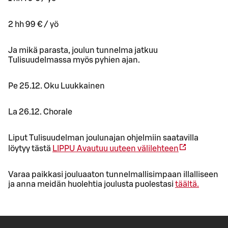
2 hh 99 € / yö
Ja mikä parasta, joulun tunnelma jatkuu
Tulisuudelmassa myös pyhien ajan.
Pe 25.12. Oku Luukkainen
La 26.12. Chorale
Liput Tulisuudelman joulunajan ohjelmiin saatavilla
löytyy tästä
LIPPU
Avautuu uuteen välilehteen
Varaa paikkasi jouluaaton tunnelmallisimpaan illalliseen
ja anna meidän huolehtia joulusta puolestasi
täältä.