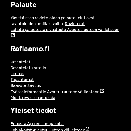
Palaute
Yksittäisten ravintoloiden palautelinkit ovat
ravintoloiden omilla sivuilla:
Ravintolat
Lähetä palautetta sivustosta
Avautuu uuteen välilehteen
Raflaamo.fi
Ravintolat
Ravintolat kartalla
Lounas
Tapahtumat
Saavutettavuus
Evästeinformaatio
Avautuu uuteen välilehteen
Muuta evästeasetuksia
Yleiset tiedot
Bonusta Applen Lompakolla
Lahjakortit
Avautuu uuteen välilehteen