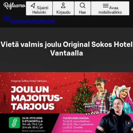
Siirry pääsisältöön
Sijainti
Avaa
Helsinki
Kirjaudu
Hae
mobiilivalikko
Varaa pöytä
Helsinki
Vietä valmis joulu Original Sokos Hotel
Vantaalla