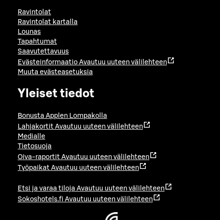
Ravintolat
Ravintolat kartalla
Lounas
Tapahtumat
Saavutettavuus
Evästeinformaatio
Avautuu uuteen välilehteen
Muuta evästeasetuksia
Yleiset tiedot
Bonusta Applen Lompakolla
Lahjakortit
Avautuu uuteen välilehteen
Medialle
Tietosuoja
Oiva-raportit
Avautuu uuteen välilehteen
Työpaikat
Avautuu uuteen välilehteen
Etsi ja varaa tiloja
Avautuu uuteen välilehteen
Sokoshotels.fi
Avautuu uuteen välilehteen