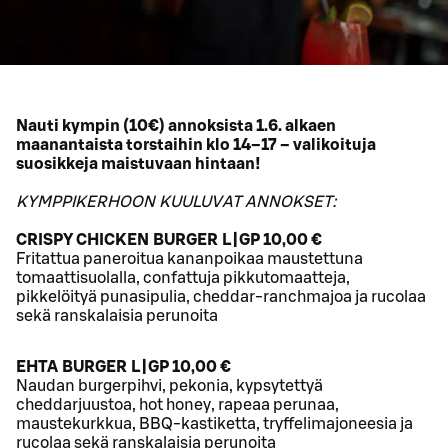
Nauti kympin (10€) annoksista 1.6. alkaen
maanantaista torstaihin klo 14–17 – valikoituja
suosikkeja maistuvaan hintaan!
KYMPPIKERHOON KUULUVAT ANNOKSET:
CRISPY CHICKEN BURGER L|GP 10,00 €
Fritattua paneroitua kananpoikaa maustettuna
tomaattisuolalla, confattuja pikkutomaatteja,
pikkelöityä punasipulia, cheddar-ranchmajoa ja rucolaa
sekä ranskalaisia perunoita
EHTA BURGER L|GP 10,00 €
Naudan burgerpihvi, pekonia, kypsytettyä
cheddarjuustoa, hot honey, rapeaa perunaa,
maustekurkkua, BBQ-kastiketta, tryffelimajoneesia ja
rucolaa sekä ranskalaisia perunoita