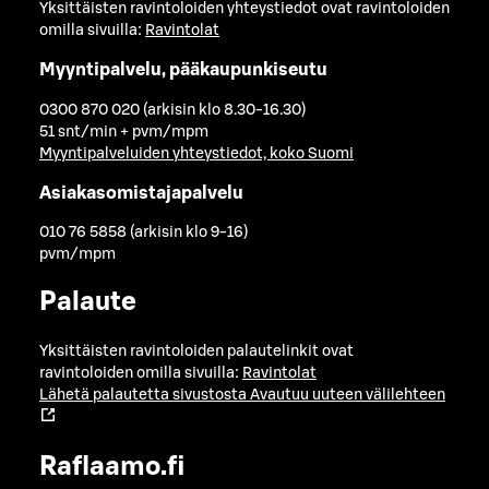
Yksittäisten ravintoloiden yhteystiedot ovat ravintoloiden
omilla sivuilla:
Ravintolat
Myyntipalvelu, pääkaupunkiseutu
0300 870 020 (arkisin klo 8.30-16.30)
51 snt/min + pvm/mpm
Myyntipalveluiden yhteystiedot, koko Suomi
Asiakasomistajapalvelu
010 76 5858 (arkisin klo 9-16)
pvm/mpm
Palaute
Yksittäisten ravintoloiden palautelinkit ovat
ravintoloiden omilla sivuilla:
Ravintolat
Lähetä palautetta sivustosta
Avautuu uuteen välilehteen
Raflaamo.fi