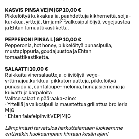
KASVIS PINSA VE|M|GP 10,00 €
Pikkelöityä kukkakaalia, paahdettuja kikherneitä, soija-
kurkkua, yrttejä, timjamivalkosipuliöljyä, vegejuustoa
ja Ehtan tomaattikastiketta.
PEPPERONI PINSA L|GP 10,00 €
Pepperonia, hot honey, pikkelöityä punasipulia,
mustapippuria, goudajuustoa ja Ehtan
tomaattikastiketta.
SALAATTI 10,00 €
Raikkaita vihersalaatteja, oliiviöljyä, vege-
yrttimajoa,kurkkua, pikkutomaatteja, pikkelöityä
punasipulia, cantaloupe-melonia, hunajasiemeniä ja
kuivattuja karpaloita.
Valitse salaatin pääraaka-aine:
• Yrteillä ja valkosipulilla maustettua grillattua broileria
M|G
• Ehtan falafelpihvit VEP|M|G
Lämpimästi tervetuloa herkuttelemaan luoksemme
entistäkin huokeampaan hintaan kesän ajan!