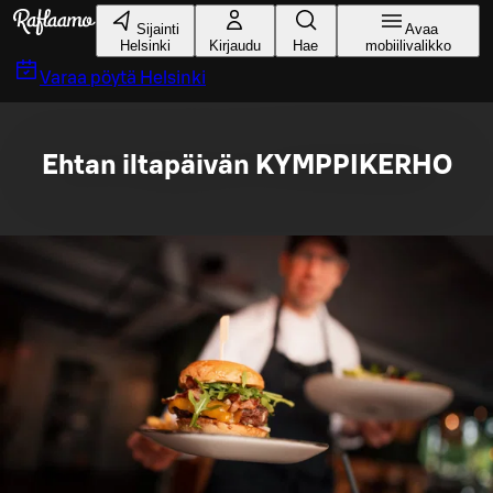
Siirry pääsisältöön
Sijainti
Avaa
Helsinki
Kirjaudu
Hae
mobiilivalikko
Varaa pöytä
Helsinki
Ehtan iltapäivän KYMPPIKERHO