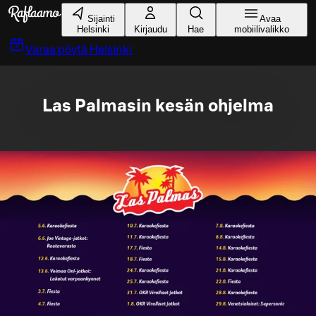
Siirry pääsisältöön
Sijainti
Avaa
Helsinki
Kirjaudu
Hae
mobiilivalikko
Varaa pöytä
Helsinki
Las Palmasin kesän ohjelma