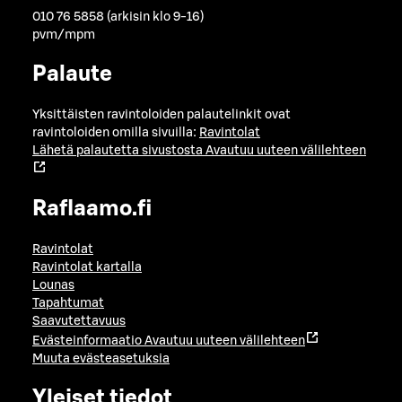
010 76 5858 (arkisin klo 9-16)
pvm/mpm
Palaute
Yksittäisten ravintoloiden palautelinkit ovat
ravintoloiden omilla sivuilla:
Ravintolat
Lähetä palautetta sivustosta
Avautuu uuteen välilehteen
Raflaamo.fi
Ravintolat
Ravintolat kartalla
Lounas
Tapahtumat
Saavutettavuus
Evästeinformaatio
Avautuu uuteen välilehteen
Muuta evästeasetuksia
Yleiset tiedot