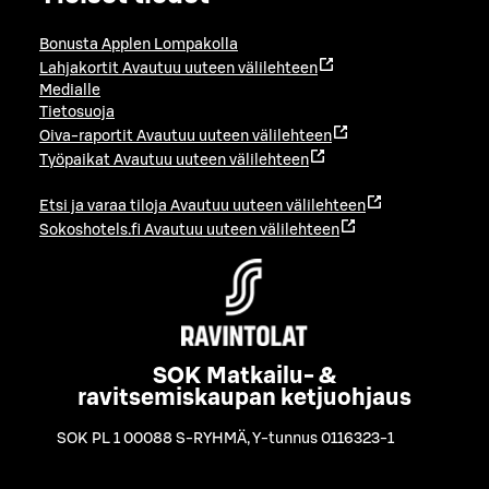
Bonusta Applen Lompakolla
Lahjakortit
Avautuu uuteen välilehteen
Medialle
Tietosuoja
Oiva-raportit
Avautuu uuteen välilehteen
Työpaikat
Avautuu uuteen välilehteen
Etsi ja varaa tiloja
Avautuu uuteen välilehteen
Sokoshotels.fi
Avautuu uuteen välilehteen
SOK Matkailu- &
ravitsemiskaupan ketjuohjaus
SOK PL 1 00088 S-RYHMÄ
,
Y-tunnus 0116323-1