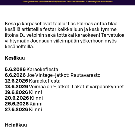
Kesä ja kärpäset ovat täällä! Las Palmas antaa tilaa
kesällä artisteille festarikeikkailuun ja keskitymme
iltoina DJ vetoihin sekä tottakai karaokeen! Tervetuloa
viihtymään Joensuun viileimpään yökerhoon myös
kesähelteillä.
Kesäkuu
5.6.2026
Karaokefiesta
6.6.2026
Joe Vintage-jatkot: Rautavarasto
12.6.2026
Karaokefiesta
13.6.2026
Voimaa on!-jatkot: Lakatut varpaankynnet
19.6.2026
Kiinni
20.6.2026
Kiinni
26.6.2026
Kiinni
27.6.2026
Kiinni
Heinäkuu