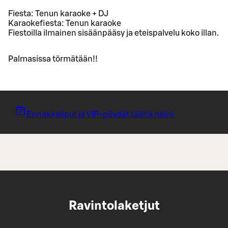
Fiesta: Tenun karaoke + DJ
Karaokefiesta: Tenun karaoke
Fiestoilla ilmainen sisäänpääsy ja eteispalvelu koko illan.
Palmasissa törmätään!!
Ennakkoliput ja VIP-pöydät täältä näin!
Ravintolaketjut