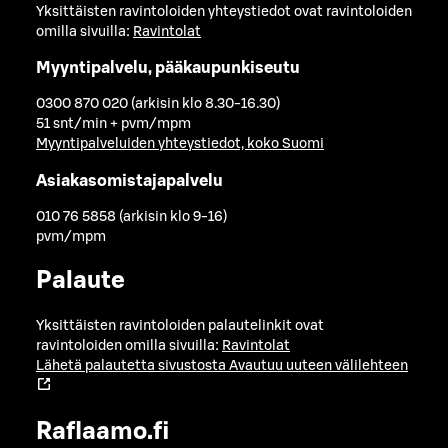
Yksittäisten ravintoloiden yhteystiedot ovat ravintoloiden
omilla sivuilla:
Ravintolat
Myyntipalvelu, pääkaupunkiseutu
0300 870 020 (arkisin klo 8.30-16.30)
51 snt/min + pvm/mpm
Myyntipalveluiden yhteystiedot, koko Suomi
Asiakasomistajapalvelu
010 76 5858 (arkisin klo 9-16)
pvm/mpm
Palaute
Yksittäisten ravintoloiden palautelinkit ovat
ravintoloiden omilla sivuilla:
Ravintolat
Lähetä palautetta sivustosta
Avautuu uuteen välilehteen
Raflaamo.fi