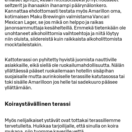
seltzerit ja ihanaakin ihanampi päärynälonkero.
Kannattaa ehdottomasti testata myös Amarillon oma,
kotimaisen Maku Brewingin valmistama Vancari
Mexican Lager, se jos mikä on helppo ja raikas
janonsammuttaja kesähelteillä. Emmekä tietenkään ole
unohtaneet alkoholittomia vaihtoehtoja ja niitä löytyy
niin oluista, siidereistä kuin raikkaista alkoholittomista
mocktaileistakin.
Kattoterassi on pyhitetty hyvistä juomista nauttiville
asiakkaille, eikä siellä ole ruokailumahdollisuutta. Nälän
yllättäessä pääset ruokailemaan hotellin sisäpihan
suojaisalle mutta aurinkoiselle terassille katutasossa tai
toki sisälle Amarilloon jos helle tai sadekuuro pääsee
yllättämään.
Koiraystävällinen terassi
Myös nelijalkaiset ystävät ovat tottakai terassillemme
tervetulleita. Huikkaa tarjoilijalle, että sinulla on koira
mukana, niin tuomme kaverille vettä.