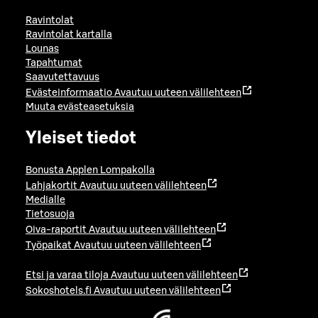
Ravintolat
Ravintolat kartalla
Lounas
Tapahtumat
Saavutettavuus
Evästeinformaatio
Avautuu uuteen välilehteen
Muuta evästeasetuksia
Yleiset tiedot
Bonusta Applen Lompakolla
Lahjakortit
Avautuu uuteen välilehteen
Medialle
Tietosuoja
Oiva-raportit
Avautuu uuteen välilehteen
Työpaikat
Avautuu uuteen välilehteen
Etsi ja varaa tiloja
Avautuu uuteen välilehteen
Sokoshotels.fi
Avautuu uuteen välilehteen