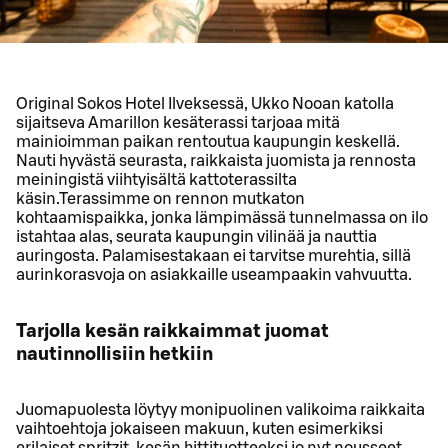
Original Sokos Hotel Ilveksessä, Ukko Nooan katolla
sijaitseva Amarillon kesäterassi tarjoaa mitä
mainioimman paikan rentoutua kaupungin keskellä.
Nauti hyvästä seurasta, raikkaista juomista ja rennosta
meiningistä viihtyisältä kattoterassilta
käsin.Terassimme on rennon mutkaton
kohtaamispaikka, jonka lämpimässä tunnelmassa on ilo
istahtaa alas, seurata kaupungin vilinää ja nauttia
auringosta. Palamisestakaan ei tarvitse murehtia, sillä
aurinkorasvoja on asiakkaille useampaakin vahvuutta.
Tarjolla kesän raikkaimmat juomat
nautinnollisiin hetkiin
Juomapuolesta löytyy monipuolinen valikoima raikkaita
vaihtoehtoja jokaiseen makuun, kuten esimerkiksi
erilaiset spritzit, kesän hittituotteeksi jo nyt nousseet