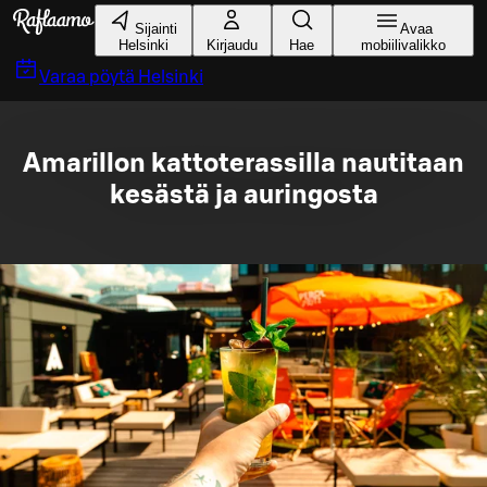
Siirry pääsisältöön
Sijainti
Avaa
Helsinki
Kirjaudu
Hae
mobiilivalikko
Varaa pöytä
Helsinki
Amarillon kattoterassilla nautitaan
kesästä ja auringosta