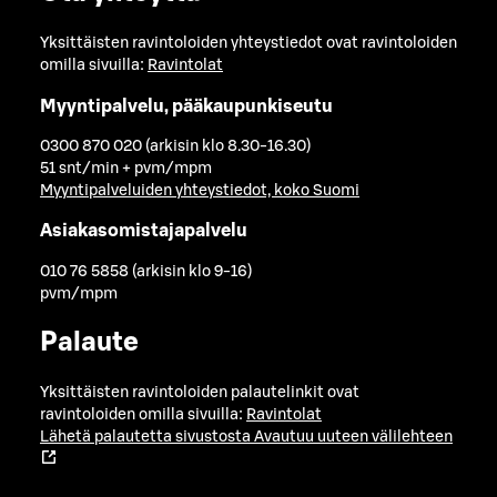
Yksittäisten ravintoloiden yhteystiedot ovat ravintoloiden
omilla sivuilla:
Ravintolat
Myyntipalvelu, pääkaupunkiseutu
0300 870 020 (arkisin klo 8.30-16.30)
51 snt/min + pvm/mpm
Myyntipalveluiden yhteystiedot, koko Suomi
Asiakasomistajapalvelu
010 76 5858 (arkisin klo 9-16)
pvm/mpm
Palaute
Yksittäisten ravintoloiden palautelinkit ovat
ravintoloiden omilla sivuilla:
Ravintolat
Lähetä palautetta sivustosta
Avautuu uuteen välilehteen