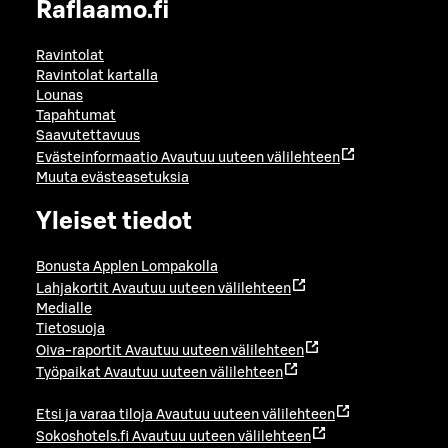
Raflaamo.fi
Ravintolat
Ravintolat kartalla
Lounas
Tapahtumat
Saavutettavuus
Evästeinformaatio
Avautuu uuteen välilehteen
Muuta evästeasetuksia
Yleiset tiedot
Bonusta Applen Lompakolla
Lahjakortit
Avautuu uuteen välilehteen
Medialle
Tietosuoja
Oiva-raportit
Avautuu uuteen välilehteen
Työpaikat
Avautuu uuteen välilehteen
Etsi ja varaa tiloja
Avautuu uuteen välilehteen
Sokoshotels.fi
Avautuu uuteen välilehteen