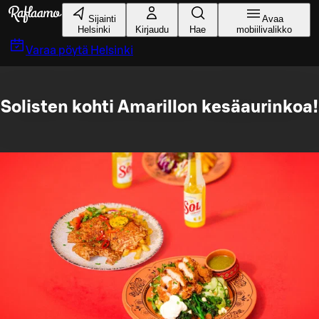
Siirry pääsisältöön
Sijainti
Avaa
Helsinki
Kirjaudu
Hae
mobiilivalikko
Varaa pöytä
Helsinki
Solisten kohti Amarillon kesäaurinkoa!