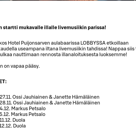
 startti mukavalle illalle livemusiikin parissa!
okos Hotel Puijonsarven aulabaarissa LOBBYSSA etkoillaan
audella useampana iltana livemusiikin tahdissa! Nappaa siis 
 tulkaa nauttimaan rennosta illanaloituksesta luoksemme!
n on vapaa pääsy.
ET:
27.11. Ossi Jauhiainen & Janette Hämäläinen
 28.11. Ossi Jauhiainen & Janette Hämäläinen
4.12. Markus Petsalo
5.12. Markus Petsalo
11.12. Duola
12.12. Duola