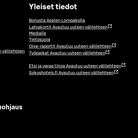
Yleiset tiedot
Bonusta Applen Lompakolla
Lahjakortit
Avautuu uuteen välilehteen
Medialle
Tietosuoja
Oiva-raportit
Avautuu uuteen välilehteen
 välilehteen
Työpaikat
Avautuu uuteen välilehteen
Etsi ja varaa tiloja
Avautuu uuteen välilehteen
Sokoshotels.fi
Avautuu uuteen välilehteen
uohjaus