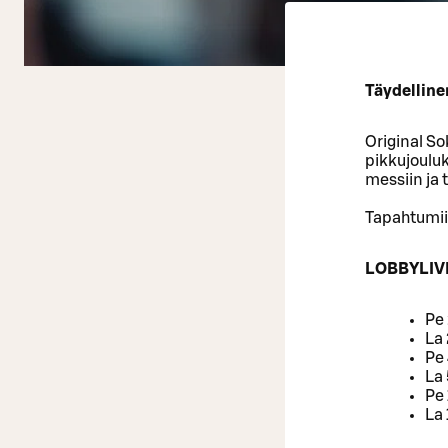
Täydellinen
Original S
pikkujouluk
messiin ja
Tapahtumii
LOBBYLIV
Pe 
La
Pe 
La 
Pe 
La 