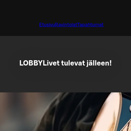
Etusivu
Ravintolat
Tapahtumat
LOBBYLivet tulevat jälleen!