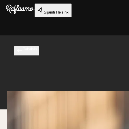
Siirry pääsisältöön
Sijainti
Helsinki
Takaisin