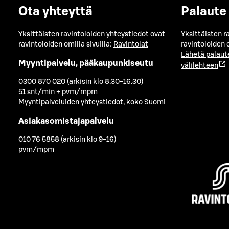
Ota yhteyttä
Palaute
Yksittäisten ravintoloiden yhteystiedot ovat
Yksittäisten r
ravintoloiden omilla sivuilla:
Ravintolat
ravintoloiden o
Lähetä palaut
Myyntipalvelu, pääkaupunkiseutu
välilehteen
0300 870 020 (arkisin klo 8.30-16.30)
51 snt/min + pvm/mpm
Myyntipalveluiden yhteystiedot, koko Suomi
Asiakasomistajapalvelu
010 76 5858 (arkisin klo 9-16)
pvm/mpm