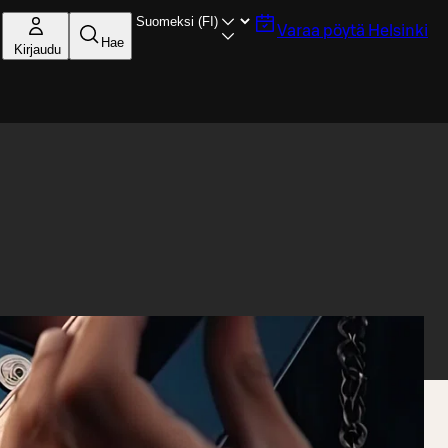
Varaa pöytä
Helsinki
Hae
Kirjaudu