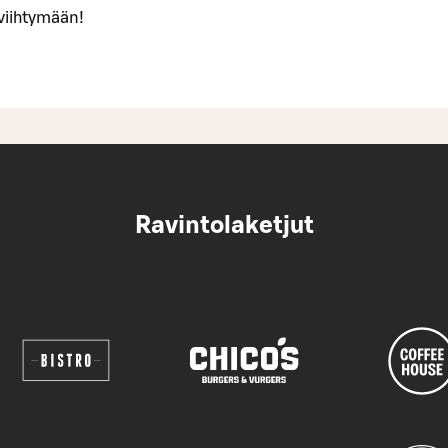
 viihtymään!
Ravintolaketjut