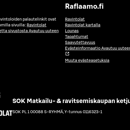
Raflaamo.fi
avintoloiden palautelinkit ovat
Ravintolat
milla sivuilla:
Ravintolat
Ravintolat kartalla
etta sivustosta
Avautuu uuteen
Lounas
Tapahtumat
Saavutettavuus
Evästeinformaatio
Avautuu uuteen
Muuta evästeasetuksia
SOK Matkailu- & ravitsemiskaupan ketj
SOK PL 1 00088 S-RYHMÄ
,
Y-tunnus 0116323-1