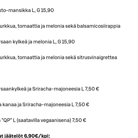
to-mansikka L, G 15,90
kurkkua, tomaattia ja melonia sekä balsamicosiirappia
saan kylkeä ja melonia L, G 15,90
kurkkua, tomaattia ja melonia sekä sitrusvinaigrettea
saankylkeä ja Sriracha-majoneesia L 7,50 €
a kanaa ja Sriracha-majoneesia L 7,50 €
 ”QP” L (saatavilla vegaanisena) 7,50 €
t jäätelöt 6,90€/kpl: