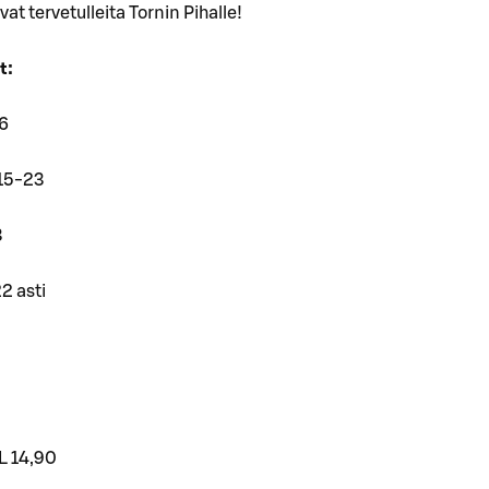
at tervetulleita Tornin Pihalle!
t:
26
15-23
3
22 asti
L 14,90