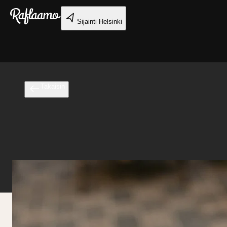
Siirry pääsisältöön
Sijainti
Helsinki
Takaisin