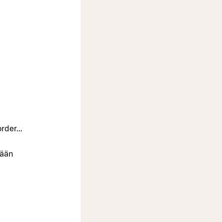
rder...
vään