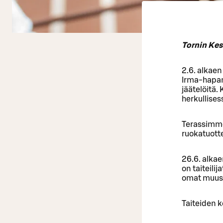
Tornin Kes
2.6. alkaen
Irma-hapanj
jäätelöitä.
herkullise
Terassimme
ruokatuotte
26.6. alkae
on taiteili
omat muusik
Taiteiden 