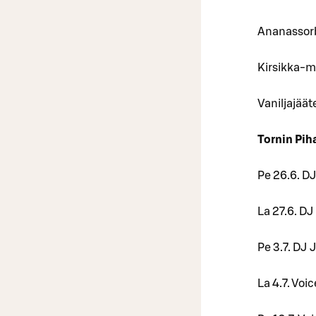
Ananassorb
Kirsikka-m
Vaniljajääte
Tornin Pih
Pe 26.6. DJ
La 27.6. DJ
Pe 3.7. DJ 
La 4.7. Voi