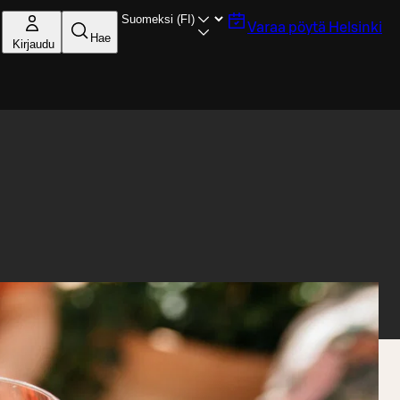
Varaa pöytä
Helsinki
Hae
Kirjaudu