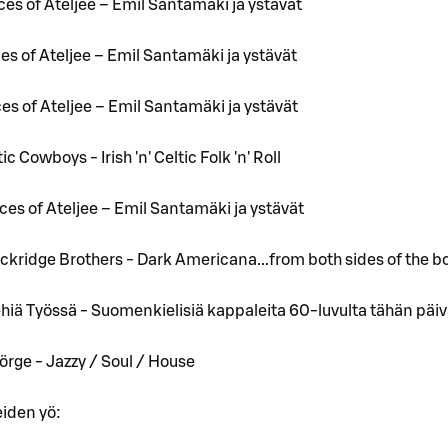
ices of Ateljee – Emil Santamäki ja ystävät
ices of Ateljee – Emil Santamäki ja ystävät
ices of Ateljee – Emil Santamäki ja ystävät
tic Cowboys - Irish 'n' Celtic Folk 'n' Roll
ices of Ateljee – Emil Santamäki ja ystävät
ackridge Brothers - Dark Americana...from both sides of the bo
ehiä Työssä - Suomenkielisiä kappaleita 60-luvulta tähän päi
Jörge - Jazzy / Soul / House
eiden yö: