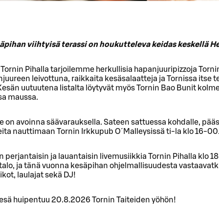
äpihan viihtyisä terassi on houkutteleva keidas keskellä He
 Tornin Pihalla tarjoilemme herkullisia hapanjuuripizzoja Tor
uureen leivottuna, raikkaita kesäsalaatteja ja Tornissa itse t
 Kesän uutuutena listalta löytyvät myös Tornin Bao Bunit kolm
ssa maussa.
 on avoinna säävarauksella. Sateen sattuessa kohdalle, pää
ita nauttimaan Tornin Irkkupub O´Malleysissä ti-la klo 16-00
n perjantaisin ja lauantaisin livemusiikkia Tornin Pihalla klo 18
jatalo, ja tänä vuonna kesäpihan ohjelmallisuudesta vastaavatk
ot, laulajat sekä DJ!
kesä huipentuu 20.8.2026 Tornin Taiteiden yöhön!