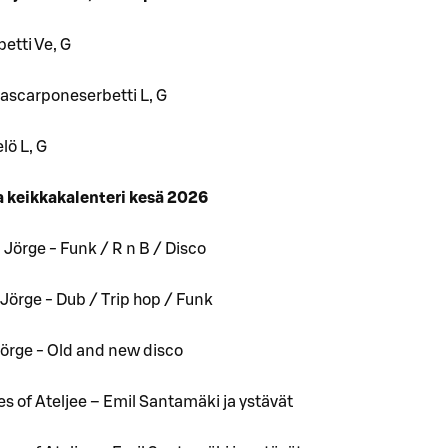
etti Ve, G
ascarponeserbetti L, G
lö L, G
a keikkakalenteri kesä 2026
 Jörge - Funk / R n B / Disco
 Jörge - Dub / Trip hop / Funk
Jörge - Old and new disco
ces of Ateljee – Emil Santamäki ja ystävät