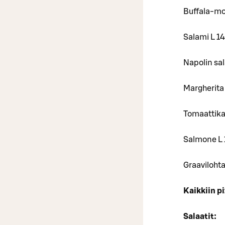
Buffala-moz
Salami L 1
Napolin sal
Margherita
Tomaattikas
Salmone L 
Graavilohta
Kaikkiin p
Salaatit: