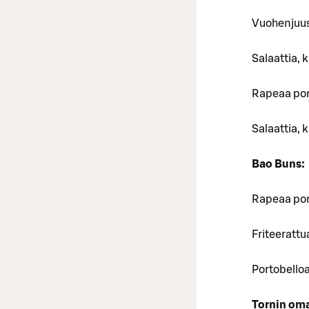
Vuohenjuus
Salaattia, 
Rapeaa por
Salaattia, 
Bao Buns:
Rapeaa por
Friteerattu
Portobelloa
Tornin oma