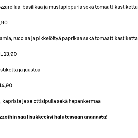
zarellaa, basilikaa ja mustapippuria sekä tomaattikastiketta
4,90
amia, rucolaa ja pikkelöityä paprikaa sekä tomaattikastiketta
 L 13,90
tiketta ja juustoa
14,90
, kaprista ja salottisipulia sekä hapankermaa
izzoihin saa lisukkeeksi halutessaan ananasta!