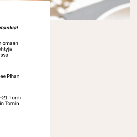
lsinkiä!
nin omaan
ehtyjä
essa
see Pihan
.
-21. Torni
in Tornin