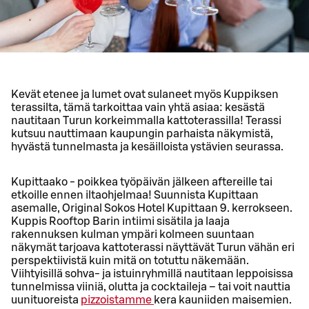
Kevät etenee ja lumet ovat sulaneet myös Kuppiksen
terassilta, tämä tarkoittaa vain yhtä asiaa: kesästä
nautitaan Turun korkeimmalla kattoterassilla! Terassi
kutsuu nauttimaan kaupungin parhaista näkymistä,
hyvästä tunnelmasta ja kesäilloista ystävien seurassa.
Kupittaako - poikkea työpäivän jälkeen aftereille tai
etkoille ennen iltaohjelmaa! Suunnista Kupittaan
asemalle, Original Sokos Hotel Kupittaan 9. kerrokseen.
Kuppis Rooftop Barin intiimi sisätila ja laaja
rakennuksen kulman ympäri kolmeen suuntaan
näkymät tarjoava kattoterassi näyttävät Turun vähän eri
perspektiivistä kuin mitä on totuttu näkemään.
Viihtyisillä sohva- ja istuinryhmillä nautitaan leppoisissa
tunnelmissa viiniä, olutta ja cocktaileja – tai voit nauttia
uunituoreista
pizzoistamme
kera kauniiden maisemien.