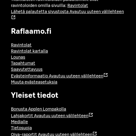
ravintoloiden omilla sivuilla:
Ravintolat
Lähetä palautetta sivustosta
Avautuu uuteen välilehteen
Raflaamo.fi
Ravintolat
Ravintolat kartalla
Lounas
Tapahtumat
Saavutettavuus
Evästeinformaatio
Avautuu uuteen välilehteen
Muuta evästeasetuksia
Yleiset tiedot
Bonusta Applen Lompakolla
Lahjakortit
Avautuu uuteen välilehteen
Medialle
Tietosuoja
Oiva-raportit
Avautuu uuteen välilehteen