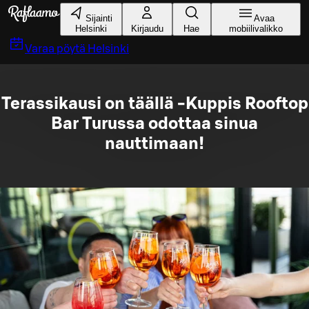
Siirry pääsisältöön
Sijainti
Avaa
Helsinki
Kirjaudu
Hae
mobiilivalikko
Varaa pöytä
Helsinki
Terassikausi on täällä -Kuppis Rooftop
Bar Turussa odottaa sinua
nauttimaan!