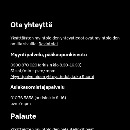
Ota yhteyttä
Yksittäisten ravintoloiden yhteystiedot ovat ravintoloiden
omilla sivuilla:
Ravintolat
Myyntipalvelu, pääkaupunkiseutu
0300 870 020 (arkisin klo 8.30-16.30)
51 snt/min + pvm/mpm
Myyntipalveluiden yhteystiedot, koko Suomi
Asiakasomistajapalvelu
010 76 5858 (arkisin klo 9-16)
pvm/mpm
Palaute
Yksittäisten ravintoloiden palautelinkit ovat