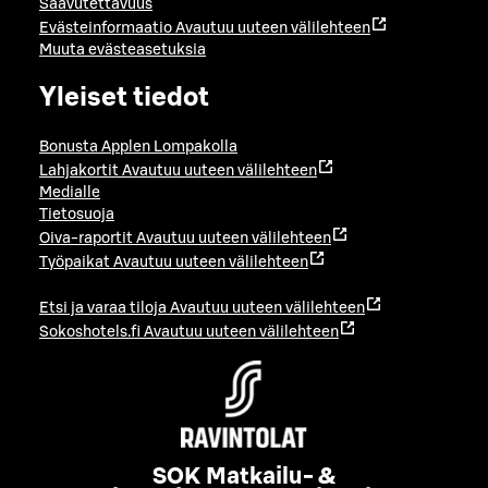
Saavutettavuus
Evästeinformaatio
Avautuu uuteen välilehteen
Muuta evästeasetuksia
Yleiset tiedot
Bonusta Applen Lompakolla
Lahjakortit
Avautuu uuteen välilehteen
Medialle
Tietosuoja
Oiva-raportit
Avautuu uuteen välilehteen
Työpaikat
Avautuu uuteen välilehteen
Etsi ja varaa tiloja
Avautuu uuteen välilehteen
Sokoshotels.fi
Avautuu uuteen välilehteen
SOK Matkailu- &