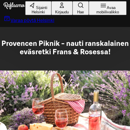
Siirry pääsisältöön
Sijainti
Avaa
Helsinki
Kirjaudu
Hae
mobiilivalikko
Varaa pöytä
Helsinki
Provencen Piknik - nauti ranskalainen
eväsretki Frans & Rosessa!