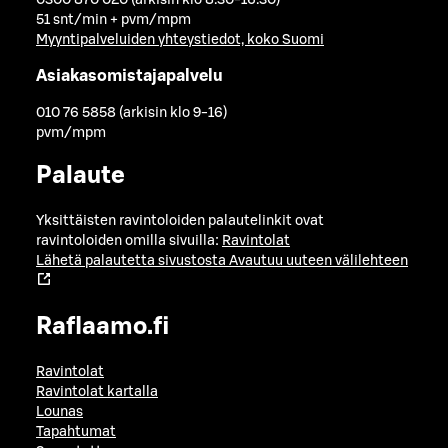
51 snt/min + pvm/mpm
Myyntipalveluiden yhteystiedot, koko Suomi
Asiakasomistajapalvelu
010 76 5858 (arkisin klo 9-16)
pvm/mpm
Palaute
Yksittäisten ravintoloiden palautelinkit ovat
ravintoloiden omilla sivuilla:
Ravintolat
Lähetä palautetta sivustosta
Avautuu uuteen välilehteen
Raflaamo.fi
Ravintolat
Ravintolat kartalla
Lounas
Tapahtumat