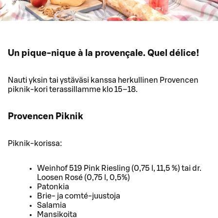
Un pique-nique à la provençale. Quel délice!
Nauti yksin tai ystäväsi kanssa herkullinen Provencen
piknik-kori terassillamme klo 15–18.
Provencen Piknik
Piknik-korissa:
Weinhof 519 Pink Riesling (0,75 l, 11,5 %) tai dr.
Loosen Rosé (0,75 l, 0,5%)
Patonkia
Brie- ja comté-juustoja
Salamia
Mansikoita