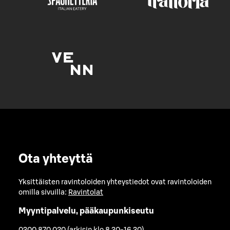
Ota yhteyttä
Yksittäisten ravintoloiden yhteystiedot ovat ravintoloiden
omilla sivuilla:
Ravintolat
Myyntipalvelu, pääkaupunkiseutu
0300 870 020 (arkisin klo 8.30-16.30)