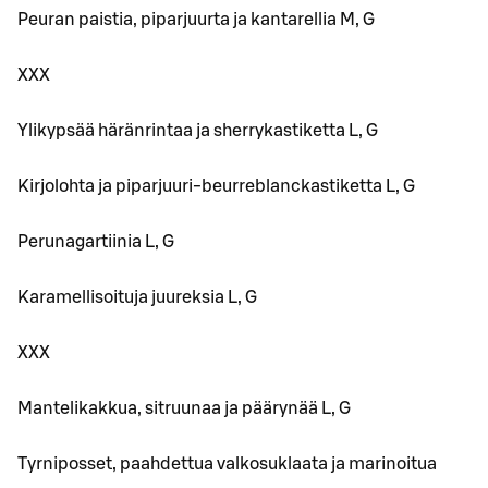
Peuran paistia, piparjuurta ja kantarellia M, G
XXX
Ylikypsää häränrintaa ja sherrykastiketta L, G
Kirjolohta ja piparjuuri-beurreblanckastiketta L, G
Perunagartiinia L, G
Karamellisoituja juureksia L, G
XXX
Mantelikakkua, sitruunaa ja päärynää L, G
Tyrniposset, paahdettua valkosuklaata ja marinoitua