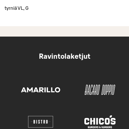
tyrniä VL, G
Ravintolaketjut