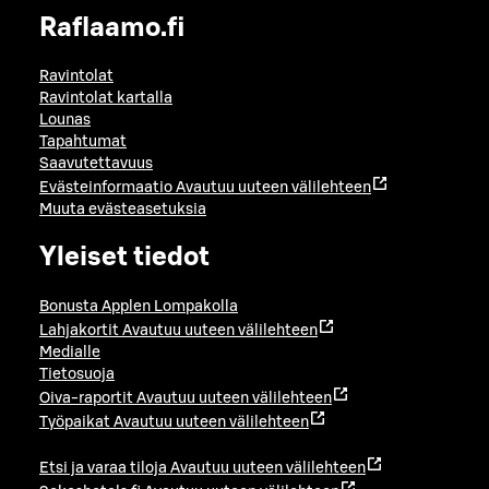
Raflaamo.fi
Ravintolat
Ravintolat kartalla
Lounas
Tapahtumat
Saavutettavuus
Evästeinformaatio
Avautuu uuteen välilehteen
Muuta evästeasetuksia
Yleiset tiedot
Bonusta Applen Lompakolla
Lahjakortit
Avautuu uuteen välilehteen
Medialle
Tietosuoja
Oiva-raportit
Avautuu uuteen välilehteen
Työpaikat
Avautuu uuteen välilehteen
Etsi ja varaa tiloja
Avautuu uuteen välilehteen