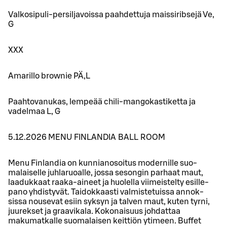
Valkosipuli-persiljavoissa paahdettuja maissiribsejä Ve,
G
XXX
Amarillo brownie PÄ,L
Paahtovanukas, lempeää chili-mangokastiketta ja
vadelmaa L, G
5.12.2026 MENU FINLANDIA BALL ROOM
Menu Finlandia on kunnianosoitus modernille suo-
malaiselle juhlaruoalle, jossa sesongin parhaat maut,
laadukkaat raaka-aineet ja huolella viimeistelty esille-
pano yhdistyvät. Taidokkaasti valmistetuissa annok-
sissa nousevat esiin syksyn ja talven maut, kuten tyrni,
juurekset ja graavikala. Kokonaisuus johdattaa
makumatkalle suomalaisen keittiön ytimeen. Buffet