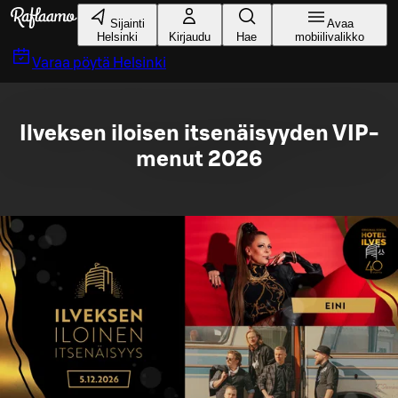
Siirry pääsisältöön
Sijainti
Avaa
Helsinki
Kirjaudu
Hae
mobiilivalikko
Varaa pöytä
Helsinki
Ilveksen iloisen itsenäisyyden VIP-
menut 2026