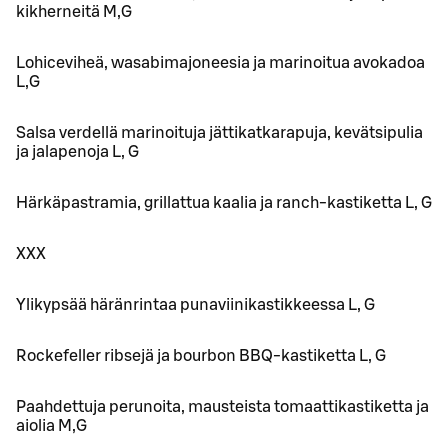
kikherneitä M,G
Lohiceviheä, wasabimajoneesia ja marinoitua avokadoa
L,G
Salsa verdellä marinoituja jättikatkarapuja, kevätsipulia
ja jalapenoja L, G
Härkäpastramia, grillattua kaalia ja ranch-kastiketta L, G
XXX
Ylikypsää häränrintaa punaviinikastikkeessa L, G
Rockefeller ribsejä ja bourbon BBQ-kastiketta L, G
Paahdettuja perunoita, mausteista tomaattikastiketta ja
aiolia M,G