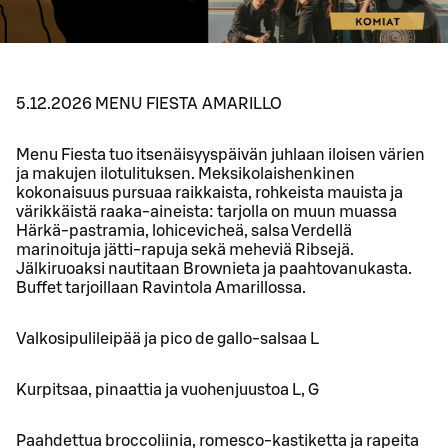
5.12.2026 MENU FIESTA AMARILLO
Menu Fiesta tuo itsenäisyyspäivän juhlaan iloisen värien
ja makujen ilotulituksen. Meksikolaishenkinen
kokonaisuus pursuaa raikkaista, rohkeista mauista ja
värikkäistä raaka-aineista: tarjolla on muun muassa
Härkä-pastramia, lohicevicheä, salsa Verdellä
marinoituja jätti-rapuja sekä meheviä Ribsejä.
Jälkiruoaksi nautitaan Brownieta ja paahtovanukasta.
Buffet tarjoillaan Ravintola Amarillossa.
Valkosipulileipää ja pico de gallo-salsaa L
Kurpitsaa, pinaattia ja vuohenjuustoa L, G
Paahdettua broccoliinia, romesco-kastiketta ja rapeita