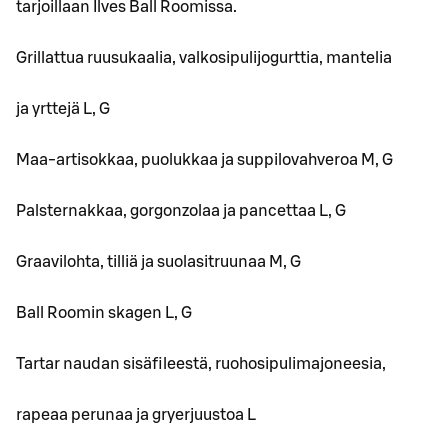
tarjoillaan Ilves Ball Roomissa.
Grillattua ruusukaalia, valkosipulijogurttia, mantelia
ja yrttejä L, G
Maa-artisokkaa, puolukkaa ja suppilovahveroa M, G
Palsternakkaa, gorgonzolaa ja pancettaa L, G
Graavilohta, tilliä ja suolasitruunaa M, G
Ball Roomin skagen L, G
Tartar naudan sisäfileestä, ruohosipulimajoneesia,
rapeaa perunaa ja gryerjuustoa L