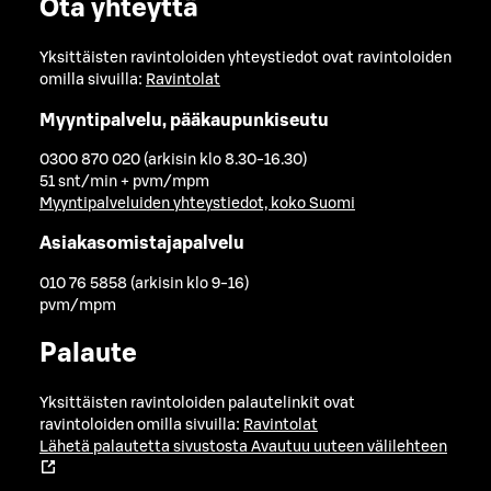
Ota yhteyttä
Yksittäisten ravintoloiden yhteystiedot ovat ravintoloiden
omilla sivuilla:
Ravintolat
Myyntipalvelu, pääkaupunkiseutu
0300 870 020 (arkisin klo 8.30-16.30)
51 snt/min + pvm/mpm
Myyntipalveluiden yhteystiedot, koko Suomi
Asiakasomistajapalvelu
010 76 5858 (arkisin klo 9-16)
pvm/mpm
Palaute
Yksittäisten ravintoloiden palautelinkit ovat
ravintoloiden omilla sivuilla:
Ravintolat
Lähetä palautetta sivustosta
Avautuu uuteen välilehteen