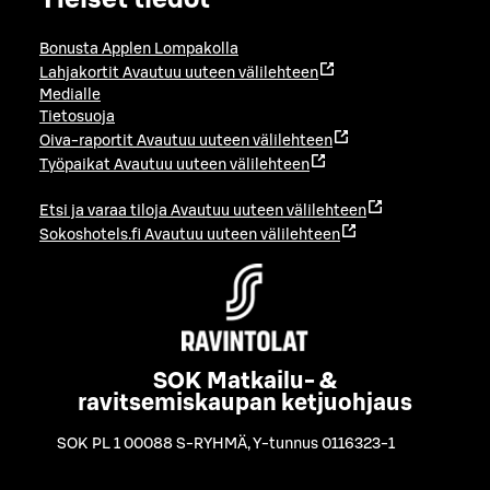
Yleiset tiedot
Bonusta Applen Lompakolla
Lahjakortit
Avautuu uuteen välilehteen
Medialle
Tietosuoja
Oiva-raportit
Avautuu uuteen välilehteen
Työpaikat
Avautuu uuteen välilehteen
Etsi ja varaa tiloja
Avautuu uuteen välilehteen
Sokoshotels.fi
Avautuu uuteen välilehteen
SOK Matkailu- &
ravitsemiskaupan ketjuohjaus
SOK PL 1 00088 S-RYHMÄ
,
Y-tunnus 0116323-1