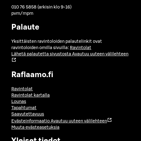
010 76 5858 (arkisin klo 9-16)
pvm/mpm
Palaute
Yksittäisten ravintoloiden palautelinkit ovat
ravintoloiden omilla sivuilla:
Ravintolat
Lähetä palautetta sivustosta
Avautuu uuteen välilehteen
Raflaamo.fi
Ravintolat
Ravintolat kartalla
Lounas
Tapahtumat
Saavutettavuus
Evästeinformaatio
Avautuu uuteen välilehteen
Muuta evästeasetuksia