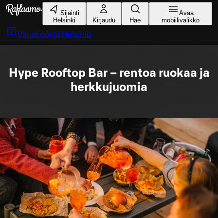
Siirry pääsisältöön
Sijainti
Avaa
Helsinki
Kirjaudu
Hae
mobiilivalikko
Varaa pöytä
Helsinki
Hype Rooftop Bar – rentoa ruokaa ja
herkkujuomia